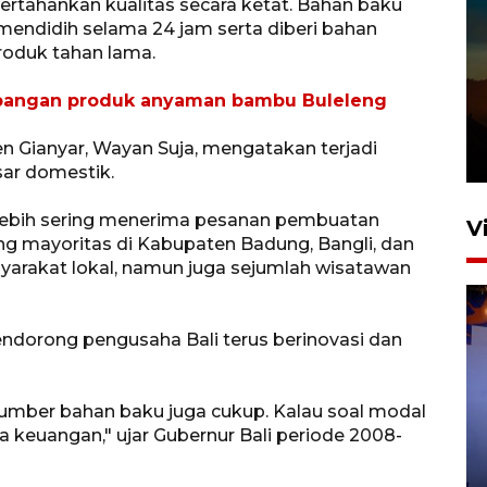
ertahankan kualitas secara ketat. Bahan baku
endidih selama 24 jam serta diberi bahan
oduk tahan lama.
mbangan produk anyaman bambu Buleleng
n Gianyar, Wayan Suja, mengatakan terjadi
sar domestik.
 lebih sering menerima pesanan pembuatan
V
ng mayoritas di Kabupaten Badung, Bangli, dan
arakat lokal, namun juga sejumlah wisatawan
orong pengusaha Bali terus berinovasi dan
sumber bahan baku juga cukup. Kalau soal modal
Bea Cukai sita 19 ribu botol
 keuangan," ujar Gubernur Bali periode 2008-
miras berpita cukai palsu di
Bali