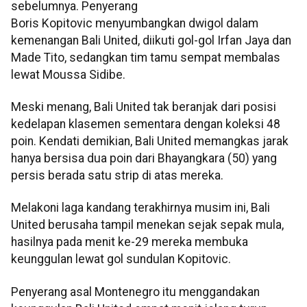
sebelumnya. Penyerang
Boris Kopitovic menyumbangkan dwigol dalam
kemenangan Bali United, diikuti gol-gol Irfan Jaya dan
Made Tito, sedangkan tim tamu sempat membalas
lewat Moussa Sidibe.
Meski menang, Bali United tak beranjak dari posisi
kedelapan klasemen sementara dengan koleksi 48
poin. Kendati demikian, Bali United memangkas jarak
hanya bersisa dua poin dari Bhayangkara (50) yang
persis berada satu strip di atas mereka.
Melakoni laga kandang terakhirnya musim ini, Bali
United berusaha tampil menekan sejak sepak mula,
hasilnya pada menit ke-29 mereka membuka
keunggulan lewat gol sundulan Kopitovic.
Penyerang asal Montenegro itu menggandakan