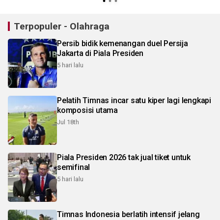
Terpopuler - Olahraga
Persib bidik kemenangan duel Persija
Jakarta di Piala Presiden
5 hari lalu
Pelatih Timnas incar satu kiper lagi lengkapi
komposisi utama
Jul 18th
Piala Presiden 2026 tak jual tiket untuk
semifinal
5 hari lalu
Timnas Indonesia berlatih intensif jelang