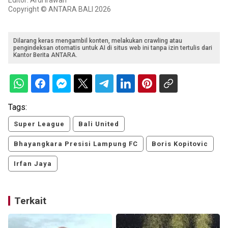
Editor: Ardi Irawan
Copyright © ANTARA BALI 2026
Dilarang keras mengambil konten, melakukan crawling atau
pengindeksan otomatis untuk AI di situs web ini tanpa izin tertulis dari
Kantor Berita ANTARA.
Tags:
Super League
Bali United
Bhayangkara Presisi Lampung FC
Boris Kopitovic
Irfan Jaya
Terkait