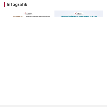
Infografik