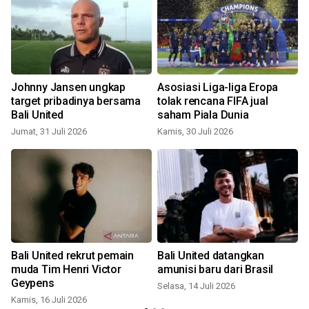
Johnny Jansen ungkap
Asosiasi Liga-liga Eropa
target pribadinya bersama
tolak rencana FIFA jual
Bali United
saham Piala Dunia
Jumat, 31 Juli 2026
Kamis, 30 Juli 2026
K
Bali United rekrut pemain
Bali United datangkan
b
muda Tim Henri Victor
amunisi baru dari Brasil
Geypens
Selasa, 14 Juli 2026
R
Kamis, 16 Juli 2026