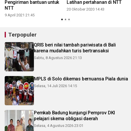
Pengiriman bantuan untuk
Latihan pertahanan di NTT
NTT
20 Oktober 2020 14:43
9 April 2021 21:45
6
Terpopuler
QRIS beri nilai tambah pariwisata di Bali
karena mudahkan turis bertransaksi
Sabtu, 8 Agustus 2026 21:13
MPLS di Solo dikemas bernuansa Piala dunia
Selasa, 14 Juli 2026 14:15
Pemkab Badung kunjungi Pemprov DKI
pelajari skema obligasi daerah
Selasa, 4 Agustus 2026 23:01