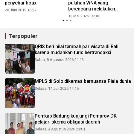
penyebar hoax
puluhan WNA yang
berencana melakukan
28 Juni 2019 16:27
scamming
13 Mei 2026 16:38
Terpopuler
QRIS beri nilai tambah pariwisata di Bali
karena mudahkan turis bertransaksi
Sabtu, 8 Agustus 2026 21:13
MPLS di Solo dikemas bernuansa Piala dunia
Selasa, 14 Juli 2026 14:15
Pemkab Badung kunjungi Pemprov DKI
pelajari skema obligasi daerah
Selasa, 4 Agustus 2026 23:01