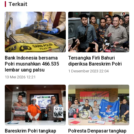
Terkait
Bank Indonesia bersama
Tersangka Firli Bahuri
Polri musnahkan 466.535
diperiksa Bareskrim Polri
lembar uang palsu
1 Desember 2023 22:04
13 Mei 2026 12:21
6
Bareskrim Polri tangkap
Polresta Denpasar tangkap