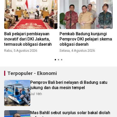
Bali pelajari pembiayaan
Pemkab Badung kunjungi
inovatif dari DKI Jakarta,
Pemprov DKI pelajari skema
termasuk obligasi daerah
obligasi daerah
Rabu, 5 Agustus 2026
Selasa, 4 Agustus 2026
K
Terpopuler - Ekonomi
Pemprov Bali beri nelayan di Badung satu
jukung dan dua mesin tempel
Jul 18th
Mas Bahlil sebut surplus solar bakal diolah