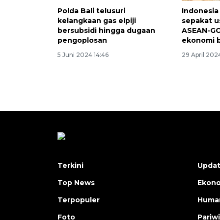
Polda Bali telusuri
Indonesia
kelangkaan gas elpiji
sepakat u
bersubsidi hingga dugaan
ASEAN-GC
pengoplosan
ekonomi 
5 Juni 2024 14:46
29 April 2024
Terkini
Upda
Top News
Ekon
Terpopuler
Human
Foto
Pariw