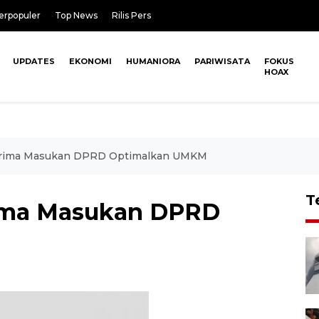
erpopuler
Top News
Rilis Pers
UPDATES
EKONOMI
HUMANIORA
PARIWISATA
FOKUS
HOAX
erima Masukan DPRD Optimalkan UMKM
T
ima Masukan DPRD