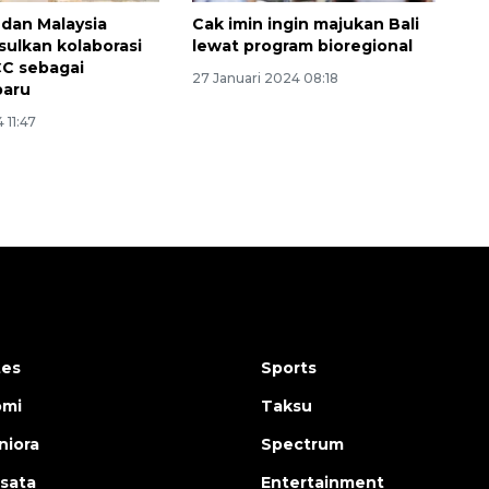
 dan Malaysia
Cak imin ingin majukan Bali
sulkan kolaborasi
lewat program bioregional
C sebagai
27 Januari 2024 08:18
baru
 11:47
tes
Sports
omi
Taksu
iora
Spectrum
isata
Entertainment