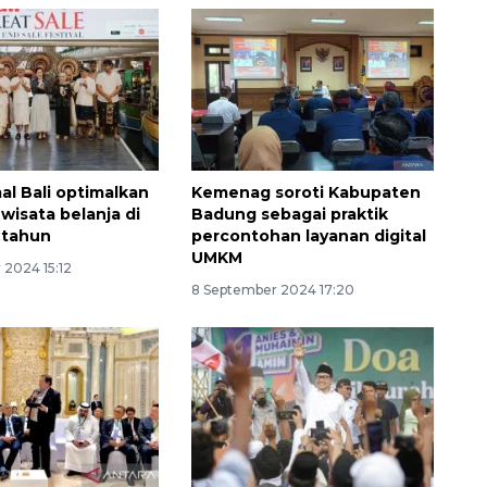
al Bali optimalkan
Kemenag soroti Kabupaten
 wisata belanja di
Badung sebagai praktik
r tahun
percontohan layanan digital
UMKM
 2024 15:12
160 ribu sambungan baru
8 September 2024 17:20
jaringan gas 2026
2026-08-07 18:00:00