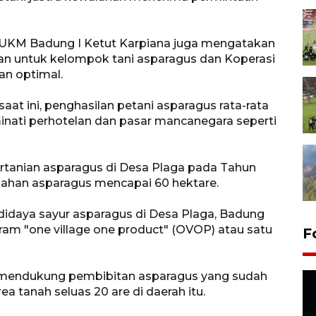
 UKM Badung I Ketut Karpiana juga mengatakan
n untuk kelompok tani asparagus dan Koperasi
an optimal.
saat ini, penghasilan petani asparagus rata-rata
iminati perhotelan dan pasar mancanegara seperti
rtanian asparagus di Desa Plaga pada Tahun
n lahan asparagus mencapai 60 hektare.
aya sayur asparagus di Desa Plaga, Badung
am "one village one product" (OVOP) atau satu
F
t mendukung pembibitan asparagus yang sudah
tanah seluas 20 are di daerah itu.