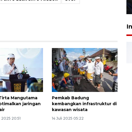
27 Juli 2026 22:32
I
Tirta Mangutama
Pemkab Badung
timalkan jaringan
kembangkan infrastruktur di
air
kawasan wisata
 2025 20:51
14 Juli 2025 05:22