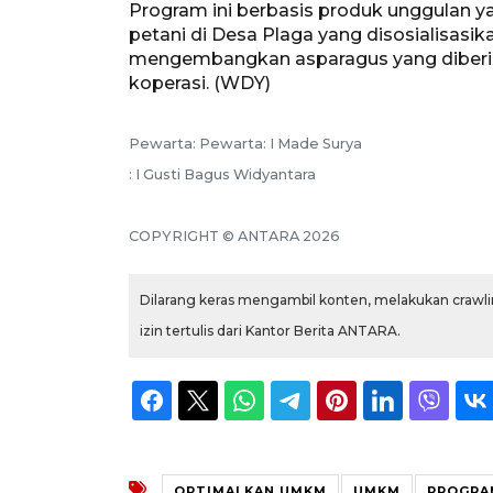
Program ini berbasis produk unggulan y
petani di Desa Plaga yang disosialisasi
mengembangkan asparagus yang diberi
koperasi. (WDY)
Pewarta: Pewarta: I Made Surya
: I Gusti Bagus Widyantara
COPYRIGHT © ANTARA 2026
Dilarang keras mengambil konten, melakukan crawlin
izin tertulis dari Kantor Berita ANTARA.
OPTIMALKAN UMKM
UMKM
PROGRA