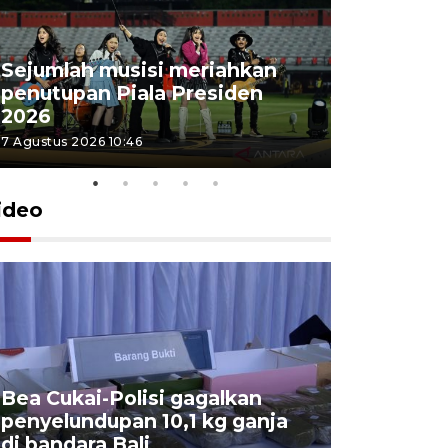
Sejumlah musisi meriahkan
penutupan Piala Presiden
2026
7 Agustus 2026 10:46
ideo
Bea Cukai-Polisi gagalkan
Pemerint
penyelundupan 10,1 kg ganja
pasar jen
di bandara Bali
internasi