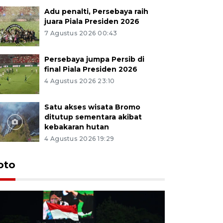
Adu penalti, Persebaya raih
juara Piala Presiden 2026
7 Agustus 2026 00:43
Persebaya jumpa Persib di
final Piala Presiden 2026
4 Agustus 2026 23:10
Satu akses wisata Bromo
ditutup sementara akibat
kebakaran hutan
4 Agustus 2026 19:29
Persebaya
oto
Presiden
pinalti l
7 Agustus 202