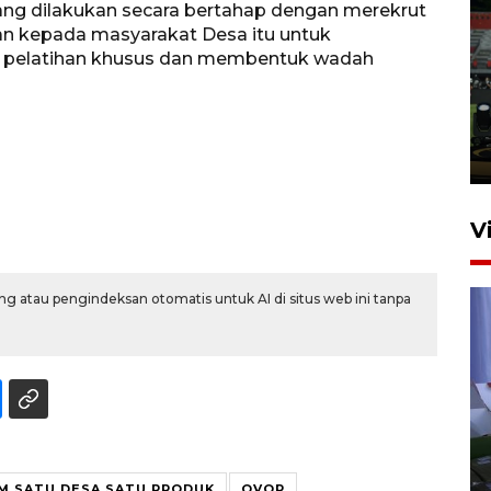
ang dilakukan secara bertahap dengan merekrut
kan kepada masyarakat Desa itu untuk
Tiga matra TNI unjuk
 pelatihan khusus dan membentuk wadah
kemampuan tempur Perisai
Trisila Nusantara dalam
latihan di Kepri
5 Agustus 2026 16:28
V
g atau pengindeksan otomatis untuk AI di situs web ini tanpa
Polisi tetapkan lima tersangka
pengeroyokan maling ayam di
Tabanan
M SATU DESA SATU PRODUK
OVOP