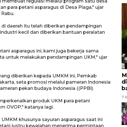
 membuat regulasi melalui program satu desa
an para petani asparagus di Desa Plaga," ujar
, Rabu.
 di daerah itu telah diberikan pendampingan
industri kecil dan diberikan bantuan peralatan
ni asparagus ini, kami juga bekerja sama
rta untuk melakukan pendampingan UKM," ujar
M
 yang diberikan kepada UMKM ini, Pemkab
d
karta, seta promosi melalui pameran Indonesia
b
 pameran pekan budaya Indonesia ((PPBI).
7 A
emperkenalkan produk UKM para petani
am OVOP," katanya lagi.
n UMKM khusunya sayuran asparagus saat ini
etani justru kewalahan menerima permintaan