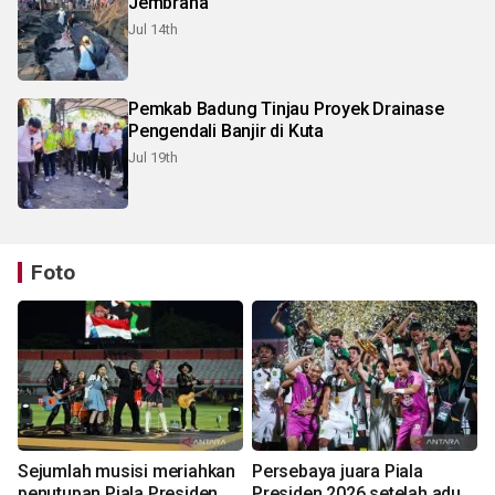
Jembrana
Jul 14th
Pemkab Badung Tinjau Proyek Drainase
Pengendali Banjir di Kuta
Jul 19th
Foto
Sejumlah musisi meriahkan
Persebaya juara Piala
penutupan Piala Presiden
Presiden 2026 setelah adu