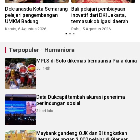
Dekranasda Kota Semarang
Bali pelajari pembiayaan
h
pelajari pengembangan
inovatif dari DKI Jakarta,
UMKM Badung
termasuk obligasi daerah
Kamis, 6 Agustus 2026
Rabu, 5 Agustus 2026
Terpopuler - Humaniora
MPLS di Solo dikemas bernuansa Piala dunia
Jul 14th
Data Dukcapil tambah akurasi penerima
perlindungan sosial
3 hari lalu
Maybank gandeng OJK dan BI tingkatkan
literasi keuangan 2.000 pelajar di Gianyar