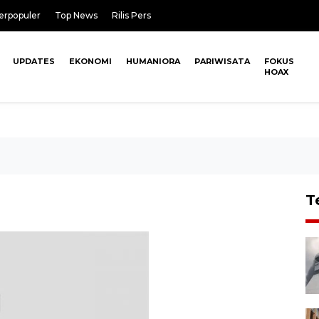
erpopuler
Top News
Rilis Pers
UPDATES
EKONOMI
HUMANIORA
PARIWISATA
FOKUS
HOAX
T