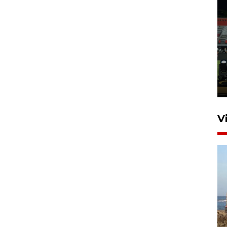
Tiga matra TNI unjuk
kemampuan tempur Perisai
Trisila Nusantara dalam
latihan di Kepri
5 Agustus 2026 16:28
V
Kemen LH, KKP, dan Gubernur
Bali tanam ribuan bibit