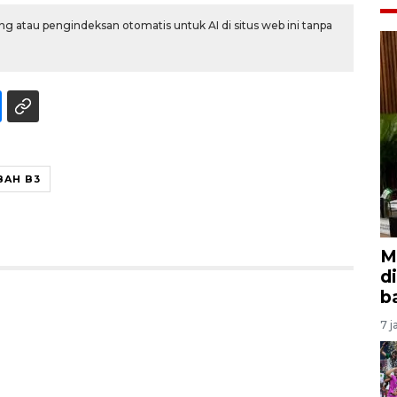
g atau pengindeksan otomatis untuk AI di situs web ini tanpa
BAH B3
M
d
b
7 j