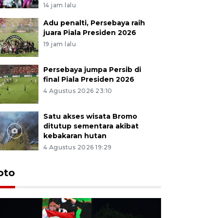
14 jam lalu
Adu penalti, Persebaya raih
juara Piala Presiden 2026
19 jam lalu
Persebaya jumpa Persib di
final Piala Presiden 2026
4 Agustus 2026 23:10
Satu akses wisata Bromo
ditutup sementara akibat
kebakaran hutan
4 Agustus 2026 19:29
Persebaya
oto
Presiden
pinalti l
14 jam lalu