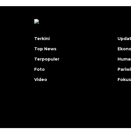
Terkini
Upda
Top News
Ekon
Terpopuler
Human
Foto
Pariw
Video
Fokus