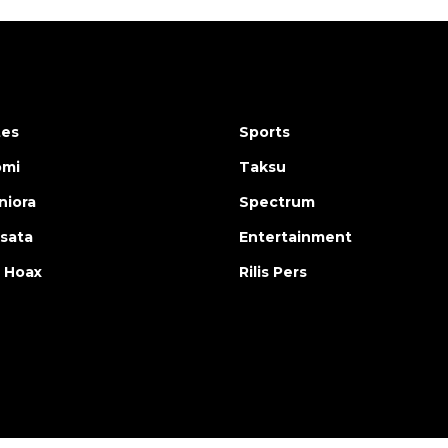
tes
Sports
omi
Taksu
iora
Spectrum
isata
Entertainment
 Hoax
Rilis Pers