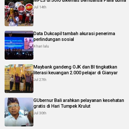
MPLS di Solo dikemas bernuansa Piala dunia
Jul 14th
Data Dukcapil tambah akurasi penerima
perlindungan sosial
4 hari lalu
Maybank gandeng OJK dan BI tingkatkan
literasi keuangan 2.000 pelajar di Gianyar
Jul 27th
GUbernur Bali arahkan pelayanan kesehatan
gratis di Hari Tumpek Krulut
Jul 30th