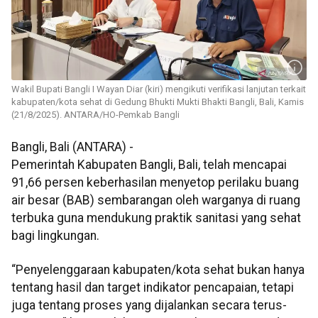
Wakil Bupati Bangli I Wayan Diar (kiri) mengikuti verifikasi lanjutan terkait
kabupaten/kota sehat di Gedung Bhukti Mukti Bhakti Bangli, Bali, Kamis
(21/8/2025). ANTARA/HO-Pemkab Bangli
Bangli, Bali (ANTARA) -
Pemerintah Kabupaten Bangli, Bali, telah mencapai
91,66 persen keberhasilan menyetop perilaku buang
air besar (BAB) sembarangan oleh warganya di ruang
terbuka guna mendukung praktik sanitasi yang sehat
bagi lingkungan.
“Penyelenggaraan kabupaten/kota sehat bukan hanya
tentang hasil dan target indikator pencapaian, tetapi
juga tentang proses yang dijalankan secara terus-