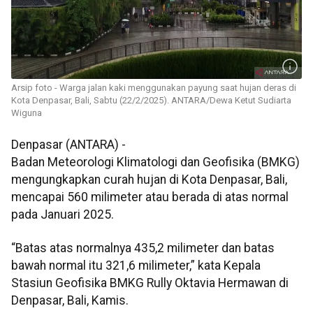
Arsip foto - Warga jalan kaki menggunakan payung saat hujan deras di
Kota Denpasar, Bali, Sabtu (22/2/2025). ANTARA/Dewa Ketut Sudiarta
Wiguna
Denpasar (ANTARA) -
Badan Meteorologi Klimatologi dan Geofisika (BMKG)
mengungkapkan curah hujan di Kota Denpasar, Bali,
mencapai 560 milimeter atau berada di atas normal
pada Januari 2025.
“Batas atas normalnya 435,2 milimeter dan batas
bawah normal itu 321,6 milimeter,” kata Kepala
Stasiun Geofisika BMKG Rully Oktavia Hermawan di
Denpasar, Bali, Kamis.