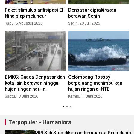
t
Paket stimulus antisipasi El
Denpasar diprakirakan
Nino siap meluncur
berawan Senin
Rabu, 5 Agustus 2026
Senin, 20 Juli 2026
R
BMKG: Cuaca Denpasar dan
Gelombang Rossby
kota lain berawan hingga
berpeluang menimbulkan
hujan ringan hari ini
hujan ringan di NTB
Sabtu, 13 Juni 2026
Kamis, 11 Juni 2026
K
Terpopuler - Humaniora
MPLS di Solo dikemas bernuansa Piala dunia