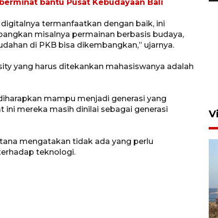
 berminat bantu Pusat Kebudayaan Bali
digitalnya termanfaatkan dengan baik, ini
bangkan misalnya permainan berbasis budaya,
Persebaya akan bertemu
mudahan di PKB bisa dikembangkan,” ujarnya.
Persib di laga final Piala
sity yang harus ditekankan mahasiswanya adalah
Presiden 2026
5 Agustus 2026 07:33
Z diharapkan mampu menjadi generasi yang
t ini mereka masih dinilai sebagai generasi
V
rtana mengatakan tidak ada yang perlu
terhadap teknologi.
Kemen LH, KKP, dan Gubernur
Bali tanam ribuan bibit