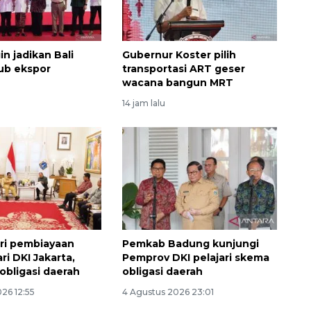
in jadikan Bali
Gubernur Koster pilih
ub ekspor
transportasi ART geser
wacana bangun MRT
14 jam lalu
Vaksin HPV untuk siswa laki-
laki
2026-08-06 06:30:00
ari pembiayaan
Pemkab Badung kunjungi
ari DKI Jakarta,
Pemprov DKI pelajari skema
obligasi daerah
obligasi daerah
26 12:55
4 Agustus 2026 23:01