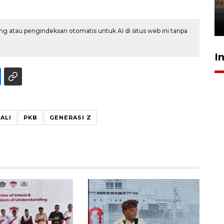
mangrove
26 Juli 2026 21:18
g atau pengindeksan otomatis untuk AI di situs web ini tanpa
I
ALI
PKB
GENERASI Z