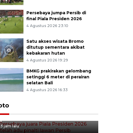
Persebaya jumpa Persib di
final Piala Presiden 2026
4 Agustus 2026 23:10
Satu akses wisata Bromo
ditutup sementara akibat
kebakaran hutan
4 Agustus 2026 19:29
BMKG prakirakan gelombang
setinggi 6 meter di perairan
selatan Bali
4 Agustus 2026 16:33
Persebaya juara Piala
oto
Presiden 2026 setelah adu
pinalti lawan Persib
3 jam lalu