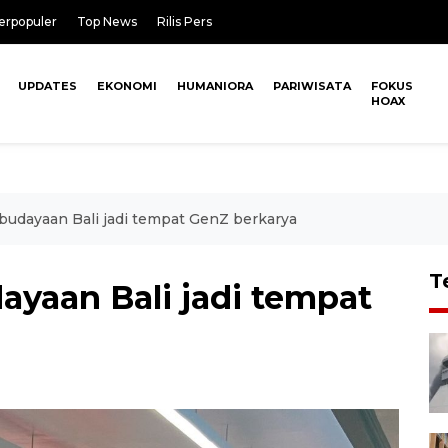
erpopuler
Top News
Rilis Pers
UPDATES
EKONOMI
HUMANIORA
PARIWISATA
FOKUS
HOAX
budayaan Bali jadi tempat GenZ berkarya
T
ayaan Bali jadi tempat