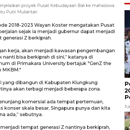
enjelaskan proyek Pusat Kebudayaan Bali ke mahasiswa
u Putri Muliantari
riode 2018-2023 Wayan Koster mengatakan Pusat
erjalan sejak ia menjadi gubernur dapat menjadi
 generasi Z berkiprah.
gan kerja, akan menjadi kawasan pengembangan
 nanti bisa berkiprah di sini,” katanya di
mum di Primakara University bertajuk "GenZ the
ith MKBM."
i yang dibangun di Kabupaten Klungkung
P
ntinya akan terbagi menjadi beberapa zona.
2
P
a penunjang komersial ada tempat pertemuan,
3 j
tas konser skala besar, Singapura punya dan kita
na ada,” sebutnya.
 menjadi tempat generasi Z nantinya berkiprah,