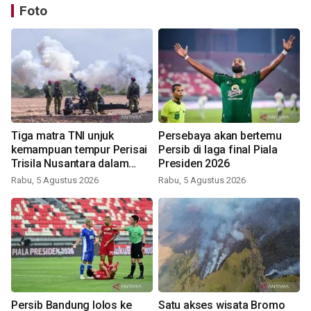
Foto
Tiga matra TNI unjuk
Persebaya akan bertemu
kemampuan tempur Perisai
Persib di laga final Piala
Trisila Nusantara dalam
Presiden 2026
latihan di Kepri
Rabu, 5 Agustus 2026
Rabu, 5 Agustus 2026
Persib Bandung lolos ke
Satu akses wisata Bromo