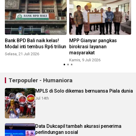
r
Bank BPD Bali naik kelas!
MPP Gianyar pangkas
Modal inti tembus Rp6 triliun
birokrasi layanan
masyarakat
Selasa, 21 Juli 2026
Kamis, 9 Juli 2026
R
Terpopuler - Humaniora
MPLS di Solo dikemas bernuansa Piala dunia
Jul 14th
Data Dukcapil tambah akurasi penerima
perlindungan sosial