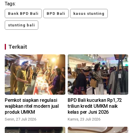
Tags:
Bank BPD Bali
BPD Bali
kasus stunting
stunting bali
Terkait
Pemkot siapkan regulasi
BPD Bali kucurkan Rp1,72
r
wajibkan ritel modern jual
triliun kredit UMKM naik
produk UMKM
kelas per Juni 2026
Senin, 27 Juli 2026
Kamis, 23 Juli 2026
S