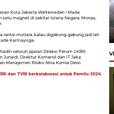
Sebanyak 62 penumpang
asan Kota Jakarta Weltevreden I Made
selamat dari kebakaran KM
satu magnet di sekitar Istana Negara, Monas,
Mutiara Sentosa II
.
dikembalikan ke Surabaya
 rantai mutiara, kalau digabung-gabung jadi lah
4 Agustus 2026 19:23
 Made Karmayoga.
adiri seluruh jajaran Direksi Perum LKBN
V
 Junaidi, Direktur Komersil dan IT Jaka
dan Manajemen Risiko Nina Kurnia Dewi.
RI dan TVRI berkolaborasi untuk Pemilu 2024
Persiapan Skuad Garuda
jelang laga lawan Kamboja
pada Piala AFF