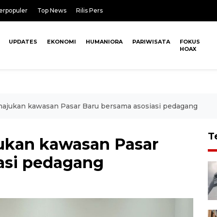
erpopuler
Top News
Rilis Pers
UPDATES
EKONOMI
HUMANIORA
PARIWISATA
FOKUS
HOAX
jukan kawasan Pasar Baru bersama asosiasi pedagang
T
kan kawasan Pasar
asi pedagang