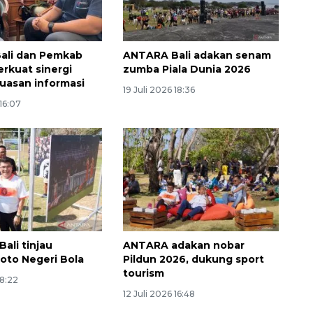
ali dan Pemkab
ANTARA Bali adakan senam
rkuat sinergi
zumba Piala Dunia 2026
uasan informasi
19 Juli 2026 18:36
 16:07
Waspadai penyakit saat
musim kemarau
2026-08-05 12:00:00
ali tinjau
ANTARA adakan nobar
oto Negeri Bola
Pildun 2026, dukung sport
tourism
18:22
12 Juli 2026 16:48