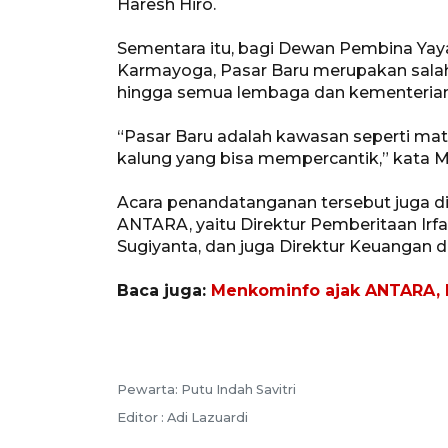
Haresh Hiro.
Sementara itu, bagi Dewan Pembina Yay
Karmayoga, Pasar Baru merupakan salah 
hingga semua lembaga dan kementerian
“Pasar Baru adalah kawasan seperti mata
kalung yang bisa mempercantik,” kata
Acara penandatanganan tersebut juga dih
ANTARA, yaitu Direktur Pemberitaan Irfan
Sugiyanta, dan juga Direktur Keuangan 
Baca juga:
Menkominfo ajak ANTARA, R
Pewarta: Putu Indah Savitri
Editor : Adi Lazuardi