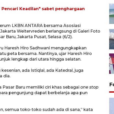
 Pencari Keadilan" sabet penghargaan
erum LKBN ANTARA bersama Asosiasi
akarta Weltervreden berlangsung di Galeri Foto
r Baru, Jakarta Pusat, Selasa (6/2).
Baru Haresh Hiro Sadhwani mengungkapkan
atu peta bersama. Nantinya, ujar Haresh Hiro
juk lengkap dari utara hingga selatan.
senian, ada Istiqlal, ada Katedral, juga
 dia.
F
a Pasar Baru memiliki ciri khas sebagai
one stop
para pengunjung dapat berbelanja apa pun
an, semua toko-toko sudah ada di sana,” kata