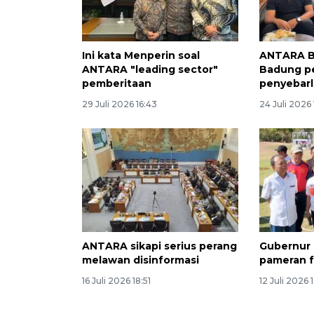
Ini kata Menperin soal
ANTARA B
ANTARA "leading sector"
Badung pe
pemberitaan
penyebarl
29 Juli 2026 16:43
24 Juli 2026
ANTARA sikapi serius perang
Gubernur B
melawan disinformasi
pameran f
16 Juli 2026 18:51
12 Juli 2026 