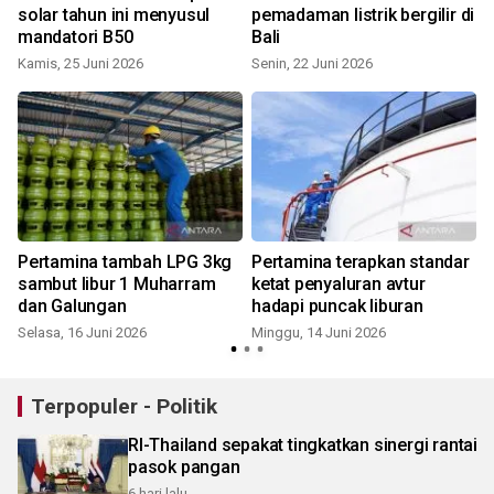
solar tahun ini menyusul
pemadaman listrik bergilir di
mandatori B50
Bali
Kamis, 25 Juni 2026
Senin, 22 Juni 2026
S
i
Pertamina tambah LPG 3kg
Pertamina terapkan standar
sambut libur 1 Muharram
ketat penyaluran avtur
dan Galungan
hadapi puncak liburan
Selasa, 16 Juni 2026
Minggu, 14 Juni 2026
Terpopuler - Politik
RI-Thailand sepakat tingkatkan sinergi rantai
pasok pangan
6 hari lalu