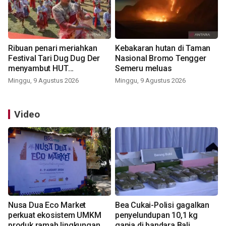
Ribuan penari meriahkan
Kebakaran hutan di Taman
Festival Tari Dug Dug Der
Nasional Bromo Tengger
menyambut HUT
Semeru meluas
Kemerdekaan
Minggu, 9 Agustus 2026
Minggu, 9 Agustus 2026
Video
Nusa Dua Eco Market
Bea Cukai-Polisi gagalkan
perkuat ekosistem UMKM
penyelundupan 10,1 kg
produk ramah lingkungan
ganja di bandara Bali