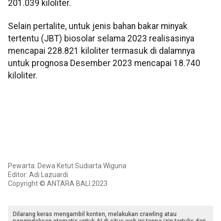
201.039 kiloliter.
Selain pertalite, untuk jenis bahan bakar minyak
tertentu (JBT) biosolar selama 2023 realisasinya
mencapai 228.821 kiloliter termasuk di dalamnya
untuk prognosa Desember 2023 mencapai 18.740
kiloliter.
Pewarta: Dewa Ketut Sudiarta Wiguna
Editor: Adi Lazuardi
Copyright © ANTARA BALI 2023
Dilarang keras mengambil konten, melakukan crawling atau
pengindeksan otomatis untuk AI di situs web ini tanpa izin tertulis dari