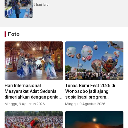
5 hari lalu
Foto
Hari Internasional
Tunas Bumi Fest 2026 di
Masyarakat Adat Sedunia
Wonosobo jadi ajang
dimeriahkan dengan pentas
sosialisasi program
seni budaya Bali
pemerintah lewat balon
Minggu, 9 Agustus 2026
Minggu, 9 Agustus 2026
udara