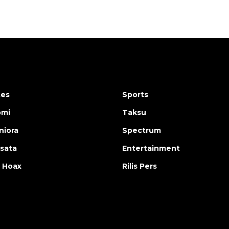
tes
Sports
omi
Taksu
iora
Spectrum
isata
Entertainment
 Hoax
Rilis Pers