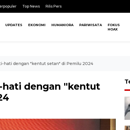
erpopuler
Top News
Rilis Pers
UPDATES
EKONOMI
HUMANIORA
PARIWISATA
FOKUS
HOAX
i-hati dengan "kentut setan" di Pemilu 2024
T
-hati dengan "kentut
24