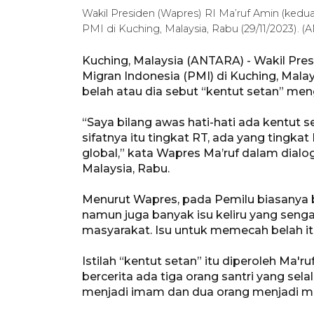
Wakil Presiden (Wapres) RI Ma’ruf Amin (kedua
PMI di Kuching, Malaysia, Rabu (29/11/2023). (
Kuching, Malaysia (ANTARA) - Wakil Pre
Migran Indonesia (PMI) di Kuching, Mala
belah atau dia sebut “kentut setan” me
“Saya bilang awas hati-hati ada kentut s
sifatnya itu tingkat RT, ada yang tingkat
global,” kata Wapres Ma’ruf dalam dial
Malaysia, Rabu.
Menurut Wapres, pada Pemilu biasanya ba
namun juga banyak isu keliru yang sen
masyarakat. Isu untuk memecah belah itu
Istilah “kentut setan” itu diperoleh Ma'
bercerita ada tiga orang santri yang sel
menjadi imam dan dua orang menjadi 