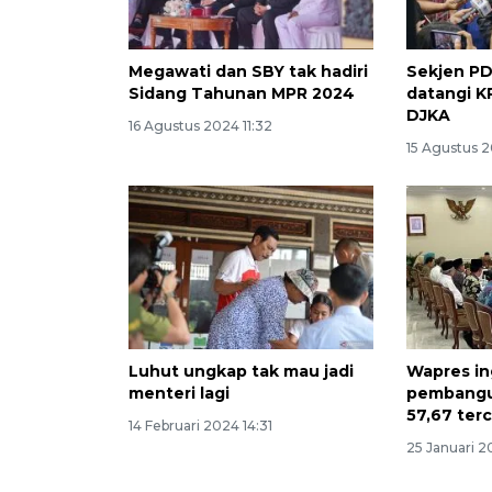
Megawati dan SBY tak hadiri
Sekjen PD
Sidang Tahunan MPR 2024
datangi K
DJKA
16 Agustus 2024 11:32
15 Agustus 2
Luhut ungkap tak mau jadi
Wapres in
menteri lagi
pembang
57,67 ter
14 Februari 2024 14:31
25 Januari 2