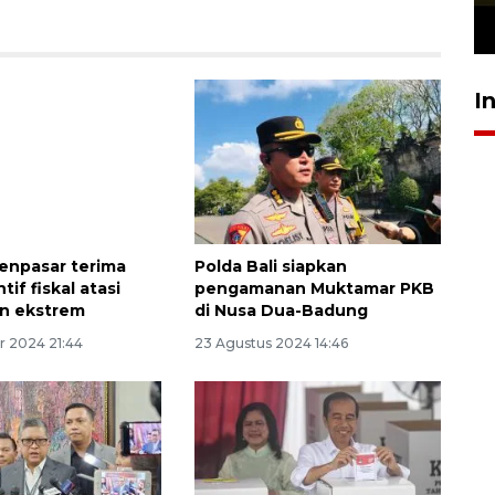
23 Juli 2026 19:12
I
enpasar terima
Polda Bali siapkan
tif fiskal atasi
pengamanan Muktamar PKB
n ekstrem
di Nusa Dua-Badung
r 2024 21:44
23 Agustus 2024 14:46