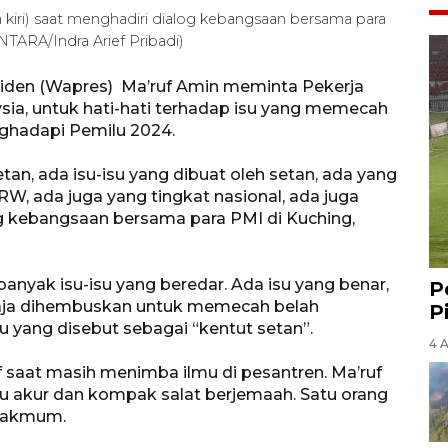
 kiri) saat menghadiri dialog kebangsaan bersama para
ANTARA/Indra Arief Pribadi)
siden (Wapres) Ma’ruf Amin meminta Pekerja
ysia, untuk hati-hati terhadap isu yang memecah
nghadapi Pemilu 2024.
etan, ada isu-isu yang dibuat oleh setan, ada yang
 RW, ada juga yang tingkat nasional, ada juga
og kebangsaan bersama para PMI di Kuching,
nyak isu-isu yang beredar. Ada isu yang benar,
P
gaja dihembuskan untuk memecah belah
P
 yang disebut sebagai “kentut setan”.
4 
ruf saat masih menimba ilmu di pesantren. Ma’ruf
alu akur dan kompak salat berjemaah. Satu orang
makmum.