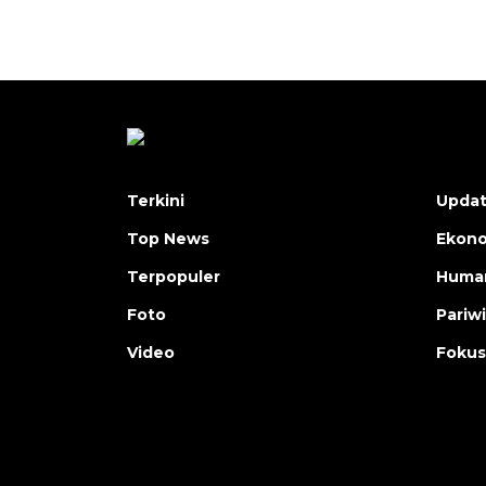
Terkini
Upda
Top News
Ekon
Terpopuler
Human
Foto
Pariw
Video
Fokus