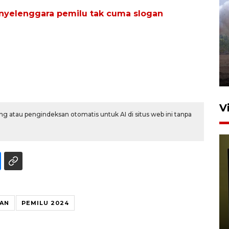
enyelenggara pemilu tak cuma slogan
Sebanyak 62 penumpang
selamat dari kebakaran KM
Mutiara Sentosa II
dikembalikan ke Surabaya
4 Agustus 2026 19:23
V
g atau pengindeksan otomatis untuk AI di situs web ini tanpa
Persiapan Skuad Garuda
AN
PEMILU 2024
jelang laga lawan Kamboja
pada Piala AFF