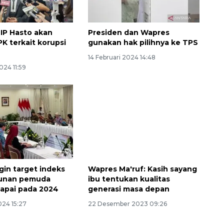
IP Hasto akan
Presiden dan Wapres
PK terkait korupsi
gunakan hak pilihnya ke TPS
14 Februari 2024 14:48
024 11:59
Sinyal positif perekonomian
Indonesia
2026-08-05 15:00:00
gin target indeks
Wapres Ma'ruf: Kasih sayang
unan pemuda
ibu tentukan kualitas
capai pada 2024
generasi masa depan
024 15:27
22 Desember 2023 09:26