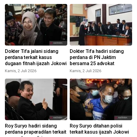
Dokter Tifa jalani sidang
Dokter Tifa hadiri sidang
perdana terkait kasus
perdana di PN Jaktim
dugaan fitnah ijazah Jokowi
bersama 25 advokat
S
Kamis, 2 Juli 2026
Kamis, 2 Juli 2026
Roy Suryo hadiri sidang
Roy Suryo ditahan polisi
perdana praperadilan terkait
terkait kasus ijazah Jokowi