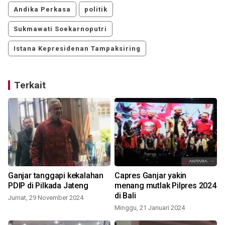
Andika Perkasa
politik
Sukmawati Soekarnoputri
Istana Kepresidenan Tampaksiring
Terkait
Ganjar tanggapi kekalahan
Capres Ganjar yakin
M
PDIP di Pilkada Jateng
menang mutlak Pilpres 2024
u
di Bali
Jumat, 29 November 2024
Minggu, 21 Januari 2024