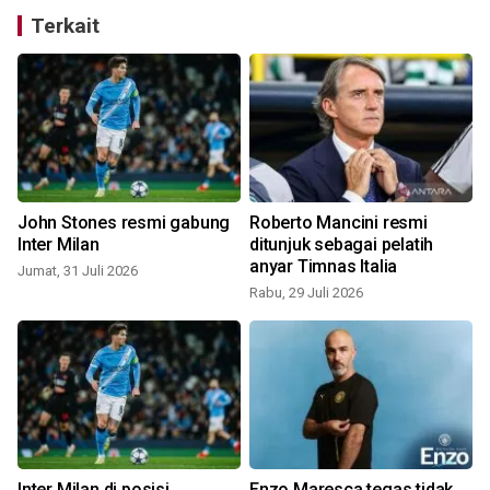
Terkait
John Stones resmi gabung
Roberto Mancini resmi
Inter Milan
ditunjuk sebagai pelatih
anyar Timnas Italia
Jumat, 31 Juli 2026
S
Rabu, 29 Juli 2026
Inter Milan di posisi
Enzo Maresca tegas tidak