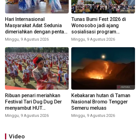
Hari Internasional
Tunas Bumi Fest 2026 di
Masyarakat Adat Sedunia
Wonosobo jadi ajang
dimeriahkan dengan pentas
sosialisasi program
seni budaya Bali
pemerintah lewat balon
Minggu, 9 Agustus 2026
Minggu, 9 Agustus 2026
udara
Ribuan penari meriahkan
Kebakaran hutan di Taman
Festival Tari Dug Dug Der
Nasional Bromo Tengger
menyambut HUT
Semeru meluas
Kemerdekaan
Minggu, 9 Agustus 2026
Minggu, 9 Agustus 2026
Video