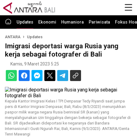
Updates
Ekonomi
Humaniora
Pariwisata
Fokus Hoa
ANTARA
Updates
Imigrasi deportasi warga Rusia yang
kerja sebagai fotografer di Bali
Kamis, 9 Maret 2023 5:25
Kepala Kantor Imigrasi Kelas I TPI Denpasar Tedy Riyandi saat jumpa
pers di Kantor Imigrasi Denpasar, Bali, Rabu (8/3/2023) menunjukkan
paspor milik warga negara Rusia berinisial SR (kanan) yang
menyalahgunakan izin tinggalnya dengan bekerja sebagai fotografer di
Bali. SR dijadwalkan dideportasi ke negaranya dari Bandara
Internasional I Gusti Ngurah Rai, Bali, Kamis (9/3/2023). ANTARA/Genta
Tenri Mawangi