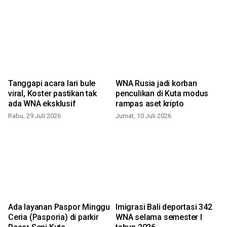
Tanggapi acara lari bule
WNA Rusia jadi korban
viral, Koster pastikan tak
penculikan di Kuta modus
ada WNA eksklusif
rampas aset kripto
Rabu, 29 Juli 2026
Jumat, 10 Juli 2026
S
Ada layanan Paspor Minggu
Imigrasi Bali deportasi 342
Ceria (Pasporia) di parkir
WNA selama semester I