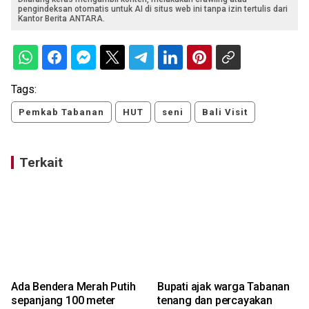
pengindeksan otomatis untuk AI di situs web ini tanpa izin tertulis dari
Kantor Berita ANTARA.
Tags:
Pemkab Tabanan
HUT
seni
Bali Visit
Terkait
Ada Bendera Merah Putih
Bupati ajak warga Tabanan
sepanjang 100 meter
tenang dan percayakan