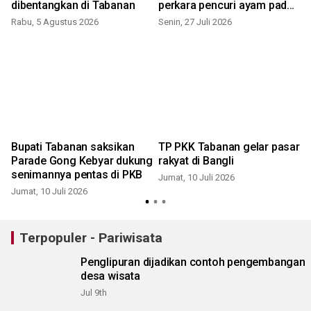
dibentangkan di Tabanan
perkara pencuri ayam pada
hukum
Rabu, 5 Agustus 2026
Senin, 27 Juli 2026
J
Bupati Tabanan saksikan
TP PKK Tabanan gelar pasar
Parade Gong Kebyar dukung
rakyat di Bangli
senimannya pentas di PKB
Jumat, 10 Juli 2026
Jumat, 10 Juli 2026
K
Terpopuler - Pariwisata
Penglipuran dijadikan contoh pengembangan
desa wisata
Jul 9th