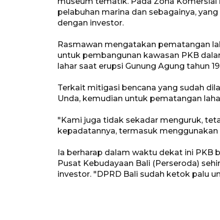
museum tematik. Pada Zona Komersial r
pelabuhan marina dan sebagainya, yang
dengan investor.
Rasmawan mengatakan pematangan laha
untuk pembangunan kawasan PKB dalam k
lahar saat erupsi Gunung Agung tahun 1963
Terkait mitigasi bencana yang sudah dil
Unda, kemudian untuk pematangan lahan 
"Kami juga tidak sekadar menguruk, teta
kepadatannya, termasuk menggunakan g
Ia berharap dalam waktu dekat ini PKB 
Pusat Kebudayaan Bali (Perseroda) sehi
investor. "DPRD Bali sudah ketok palu u