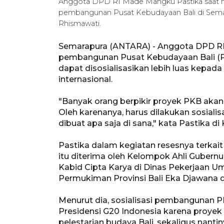
Anggota DPD RI Made Mangku Pastika saat me
pembangunan Pusat Kebudayaan Bali di Semar
Rhismawati.
Semarapura (ANTARA) - Anggota DPD R
pembangunan Pusat Kebudayaan Bali (P
dapat disosialisasikan lebih luas kepad
internasional.
"Banyak orang berpikir proyek PKB akan 
Oleh karenanya, harus dilakukan sosialis
dibuat apa saja di sana," kata Pastika di
Pastika dalam kegiatan resesnya terka
itu diterima oleh Kelompok Ahli Gubernu
Kabid Cipta Karya di Dinas Pekerjaan
Permukiman Provinsi Bali Eka Djawana
Menurut dia, sosialisasi pembangunan 
Presidensi G20 Indonesia karena proyek
pelestarian budaya Bali, sekaligus nan