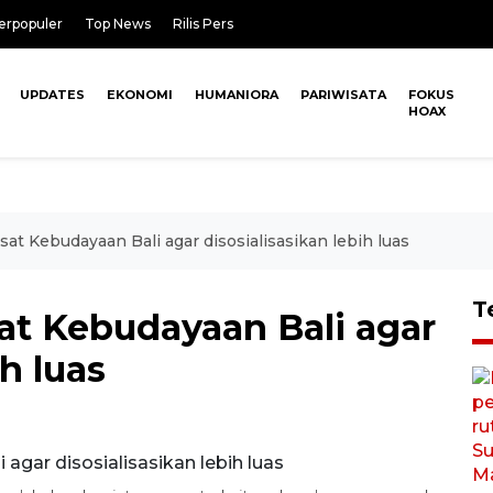
erpopuler
Top News
Rilis Pers
UPDATES
EKONOMI
HUMANIORA
PARIWISATA
FOKUS
HOAX
sat Kebudayaan Bali agar disosialisasikan lebih luas
T
at Kebudayaan Bali agar
ih luas