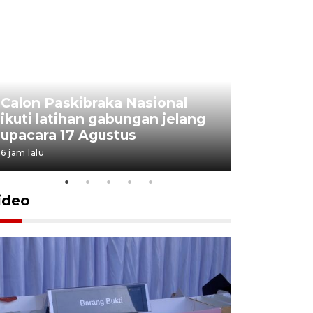
Calon Paskibraka Nasional
Sejumlah
ikuti latihan gabungan jelang
penutupa
upacara 17 Agustus
2026
6 jam lalu
7 Agustus 202
ideo