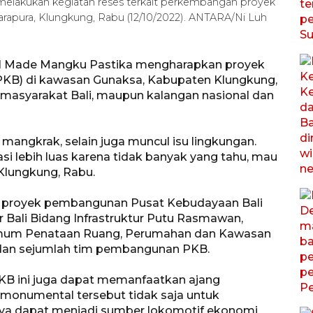
lakukan kegiatan reses terkait perkembangan proyek
apura, Klungkung, Rabu (12/10/2022). ANTARA/Ni Luh
I Made Mangku Pastika mengharapkan proyek
KB) di kawasan Gunaksa, Kabupaten Klungkung,
a masyarakat Bali, maupun kalangan nasional dan
mangkrak, selain juga muncul isu lingkungan.
asi lebih luas karena tidak banyak yang tahu, mau
 Klungkung, Rabu.
it proyek pembangunan Pusat Kebudayaan Bali
r Bali Bidang Infrastruktur Putu Rasmawan,
 Umum Penataan Ruang, Perumahan dan Kawasan
 dan sejumlah tim pembangunan PKB.
PKB ini juga dapat memanfaatkan ajang
 monumental tersebut tidak saja untuk
tinya dapat menjadi sumber lokomotif ekonomi