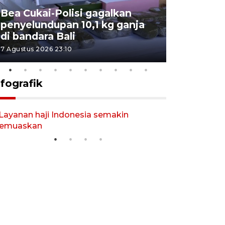
Bea Cukai-Polisi gagalkan
Pemerint
penyelundupan 10,1 kg ganja
pasar jen
di bandara Bali
internasi
7 Agustus 2026 23:10
7 Agustus 202
nfografik
Layanan haji Indonesia
SPHP jag
semakin memuaskan
2026-08-08 0
2026-08-08 15:00:00