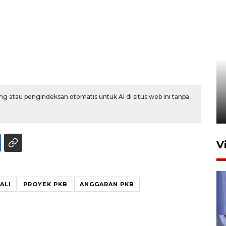
Pemerintah tunda pungutan
pajak pedagang melalui
aplikasi belanja daring
g atau pengindeksan otomatis untuk AI di situs web ini tanpa
6 Agustus 2026 16:45
V
ALI
PROYEK PKB
ANGGARAN PKB