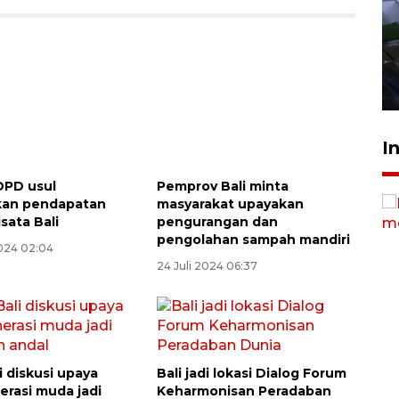
Polisi tetapkan lima tersangka
pengeroyokan maling ayam di
Tabanan
27 Juli 2026 22:32
I
160 ribu sambungan baru
jaringan gas 2026
DPD usul
Pemprov Bali minta
kan pendapatan
masyarakat upayakan
2026-08-07 18:00:00
isata Bali
pengurangan dan
pengolahan sampah mandiri
024 02:04
24 Juli 2024 06:37
i diskusi upaya
Bali jadi lokasi Dialog Forum
erasi muda jadi
Keharmonisan Peradaban