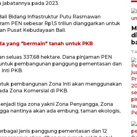
a jabatannya pada 2023.
Bali Bidang Infrastruktur Putu Rasmawan
am PEN sebesar Rp1,5 triliun dianggarkan untuk
M
n Pusat Kebudayaan Bali.
d
b
da yang "bermain" tanah untuk PKB
7 A
an seluas 337,68 hektare. Dana pinjaman PEN
suk untuk pembangunan panggung pementasan dan
Inti PKB.
ntuk pembangunan Zona Inti akan menggunakan
pada Zona Komersial di PKB.
njadi tiga zona yakni Zona Penyangga, Zona
ngga nantinya akan ada embung, taman ekologis,
berbagai jenis panggung pementasan dan 12