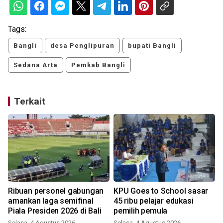
Tags:
Bangli
desa Penglipuran
bupati Bangli
Sedana Arta
Pemkab Bangli
Terkait
Ribuan personel gabungan
KPU Goes to School sasar
amankan laga semifinal
45 ribu pelajar edukasi
Piala Presiden 2026 di Bali
pemilih pemula
Selasa, 4 Agustus 2026
Selasa, 4 Agustus 2026