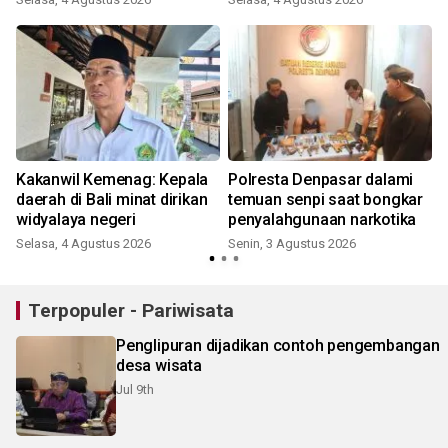
Kakanwil Kemenag: Kepala
Polresta Denpasar dalami
daerah di Bali minat dirikan
temuan senpi saat bongkar
widyalaya negeri
penyalahgunaan narkotika
Selasa, 4 Agustus 2026
Senin, 3 Agustus 2026
J
Terpopuler - Pariwisata
Penglipuran dijadikan contoh pengembangan
desa wisata
Jul 9th