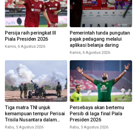
Persija raih peringkat III
Pemerintah tunda pungutan
Piala Presiden 2026
pajak pedagang melalui
aplikasi belanja daring
Kamis, 6 Agustus 2026
Kamis, 6 Agustus 2026
Tiga matra TNI unjuk
Persebaya akan bertemu
kemampuan tempur Perisai
Persib di laga final Piala
Trisila Nusantara dalam
Presiden 2026
latihan di Kepri
Rabu, 5 Agustus 2026
Rabu, 5 Agustus 2026