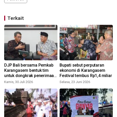
Terkait
DJP Bali bersama Pemkab
Bupati sebut perputaran
Karangasem bentuk tim
ekonomi di Karangasem
untuk dongkrak penerimaan
Festival tembus Rp1,4 miliar
pajak
Kamis, 30 Juli 2026
Selasa, 23 Juni 2026
R