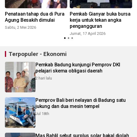
Penataan tahap dua di Pura
Pemkab Gianyar buka bursa
Agung Besakih dimulai
kerja untuk tekan angka
pengangguran
Sabtu, 2 Mei 2026
Jumat, 17 April 2026
R
Terpopuler - Ekonomi
Pemkab Badung kunjungi Pemprov DKI
pelajari skema obligasi daerah
2 hari lalu
Pemprov Bali beri nelayan di Badung satu
jukung dan dua mesin tempel
Jul 18th
Mas Bahlil sebut surplus solar bakal diolah