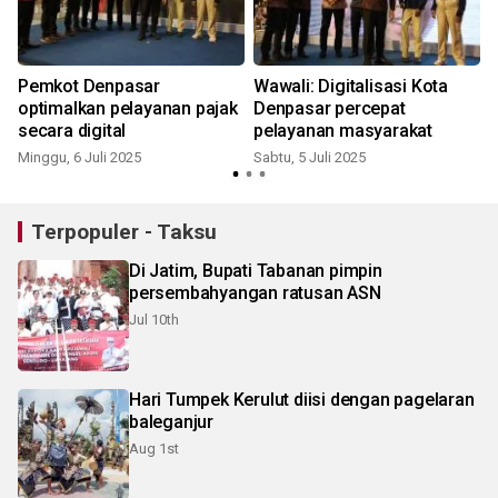
Pemkot Denpasar
Wawali: Digitalisasi Kota
optimalkan pelayanan pajak
Denpasar percepat
secara digital
pelayanan masyarakat
Minggu, 6 Juli 2025
Sabtu, 5 Juli 2025
M
Terpopuler - Taksu
Di Jatim, Bupati Tabanan pimpin
persembahyangan ratusan ASN
Jul 10th
Hari Tumpek Kerulut diisi dengan pagelaran
baleganjur
Aug 1st