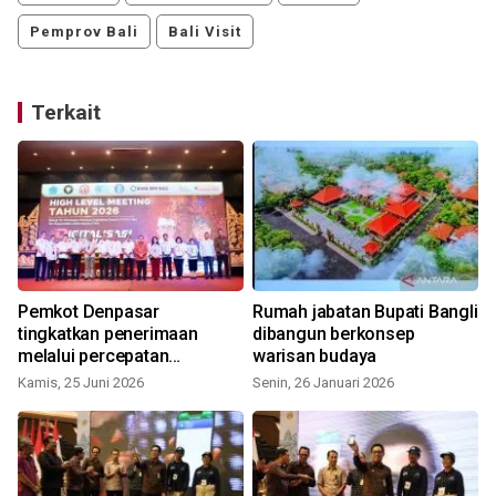
Pemprov Bali
Bali Visit
Terkait
Pemkot Denpasar
Rumah jabatan Bupati Bangli
t
tingkatkan penerimaan
dibangun berkonsep
melalui percepatan
warisan budaya
digitalisasi pajak daerah
Kamis, 25 Juni 2026
Senin, 26 Januari 2026
K