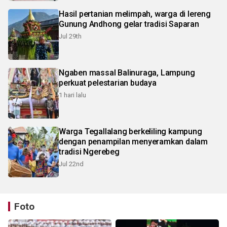
Hasil pertanian melimpah, warga di lereng
Gunung Andhong gelar tradisi Saparan
Jul 29th
Ngaben massal Balinuraga, Lampung
perkuat pelestarian budaya
1 hari lalu
Warga Tegallalang berkeliling kampung
dengan penampilan menyeramkan dalam
tradisi Ngerebeg
Jul 22nd
Foto