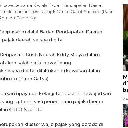
 Wibawa bersama Kepala Badan Pendapatan Daerah
 meluncurkan inovasi Pajak Online Gatot Subroto (Paon
 Pemkot Denpasar
Denpasar melalui Badan Pendapatan Daerah
ajak daerah secara digital.
Denpasar I Gusti Ngurah Eddy Mulya dalam
takan salah satu inovasi yang
secara digital dilakukan di kawasan Jalan
M
Subroto (Paon Gatsu).
d
b
rupakan upaya berkelanjutan dalam mewujudkan
7 A
ukung optimalisasi penerimaan pajak daerah
lan Gatot Subroto.
rupakan kluster wajib pajak yang berada di