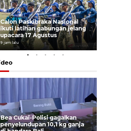
Calon Paskibraka Nasional
Sejumlah
ikuti latihan gabungan jelang
penutupa
upacara 17 Agustus
2026
9 jam lalu
7 Agustus 202
ideo
Bea Cukai-Polisi gagalkan
Pemerint
penyelundupan 10,1 kg ganja
pasar jen
di bandara Bali
internasi