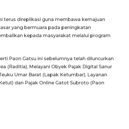
ni terus direplikasi guna membawa kemajuan
asar yang bermuara pada peningkatan
embalikan kepada masyarakat melalui program
perti Paon Gatsu ini sebelumnya telah diluncurkan
rea (Raditia), Melayani Obyek Pajak Digital Sanur
 Teuku Umar Barat (Lapak Ketumbar), Layanan
160 ribu sambungan baru
jaringan gas 2026
etut) dan Pajak Online Gatot Subroto (Paon
2026-08-07 18:00:00