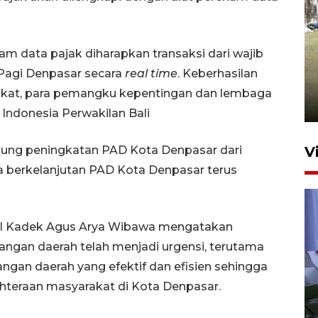
Pemerintah tunda pungutan
m data pajak diharapkan transaksi dari wajib
pajak pedagang melalui
 Pagi Denpasar secara
real time
. Keberhasilan
aplikasi belanja daring
yarakat, para pemangku kepentingan dan lembaga
6 Agustus 2026 16:45
Indonesia Perwakilan Bali
ukung peningkatan PAD Kota Denpasar dari
V
ra berkelanjutan PAD Kota Denpasar terus
r I Kadek Agus Arya Wibawa mengatakan
angan daerah telah menjadi urgensi, terutama
gan daerah yang efektif dan efisien sehingga
Polisi tetapkan lima tersangka
teraan masyarakat di Kota Denpasar.
pengeroyokan maling ayam di
Tabanan