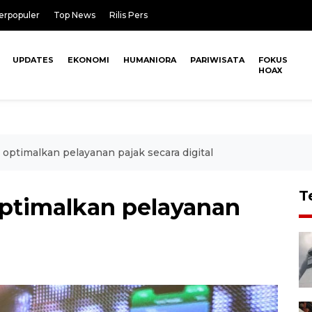
erpopuler
Top News
Rilis Pers
UPDATES
EKONOMI
HUMANIORA
PARIWISATA
FOKUS
HOAX
ptimalkan pelayanan pajak secara digital
T
ptimalkan pelayanan