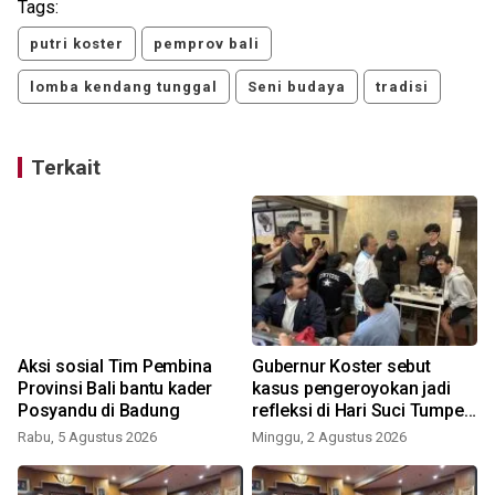
Tags:
putri koster
pemprov bali
lomba kendang tunggal
Seni budaya
tradisi
Terkait
Aksi sosial Tim Pembina
Gubernur Koster sebut
Provinsi Bali bantu kader
kasus pengeroyokan jadi
Posyandu di Badung
refleksi di Hari Suci Tumpek
Krulut
Rabu, 5 Agustus 2026
Minggu, 2 Agustus 2026
R