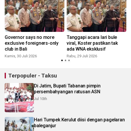
Governor says no more
Tanggapi acara lari bule
exclusive foreigners-only
viral, Koster pastikan tak
t
club in Bali
ada WNA eksklusif
Kamis, 30 Juli 2026
Rabu, 29 Juli 2026
J
Terpopuler - Taksu
Di Jatim, Bupati Tabanan pimpin
persembahyangan ratusan ASN
Jul 10th
Hari Tumpek Kerulut diisi dengan pagelaran
baleganjur