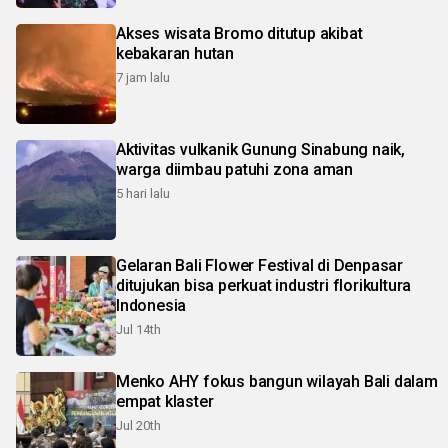
Akses wisata Bromo ditutup akibat
kebakaran hutan
7 jam lalu
Aktivitas vulkanik Gunung Sinabung naik,
warga diimbau patuhi zona aman
5 hari lalu
Gelaran Bali Flower Festival di Denpasar
ditujukan bisa perkuat industri florikultura
Indonesia
Jul 14th
Menko AHY fokus bangun wilayah Bali dalam
empat klaster
Jul 20th