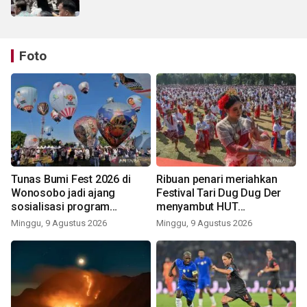
Foto
Tunas Bumi Fest 2026 di
Ribuan penari meriahkan
Wonosobo jadi ajang
Festival Tari Dug Dug Der
sosialisasi program
menyambut HUT
pemerintah lewat balon
Kemerdekaan
Minggu, 9 Agustus 2026
Minggu, 9 Agustus 2026
udara