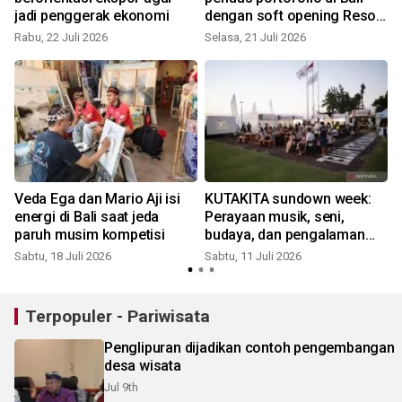
jadi penggerak ekonomi
dengan soft opening Resor
K
Bintang Lima Ashva Swiss-
Rabu, 22 Juli 2026
Selasa, 21 Juli 2026
Belresort Ubud
Veda Ega dan Mario Aji isi
KUTAKITA sundown week:
energi di Bali saat jeda
Perayaan musik, seni,
paruh musim kompetisi
budaya, dan pengalaman
sunset
Sabtu, 18 Juli 2026
Sabtu, 11 Juli 2026
S
Terpopuler - Pariwisata
Penglipuran dijadikan contoh pengembangan
desa wisata
Jul 9th