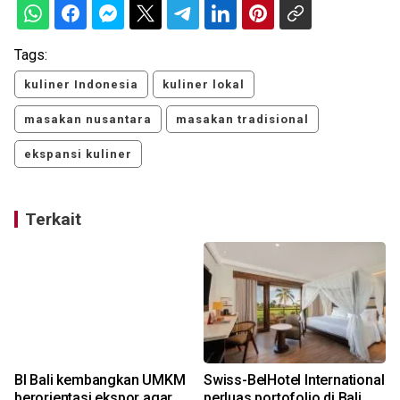
Tags:
kuliner Indonesia
kuliner lokal
masakan nusantara
masakan tradisional
ekspansi kuliner
Terkait
BI Bali kembangkan UMKM
Swiss-BelHotel International
a
berorientasi ekspor agar
perluas portofolio di Bali