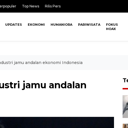
erpopuler
Top News
Rilis Pers
UPDATES
EKONOMI
HUMANIORA
PARIWISATA
FOKUS
HOAX
dustri jamu andalan ekonomi Indonesia
T
ustri jamu andalan