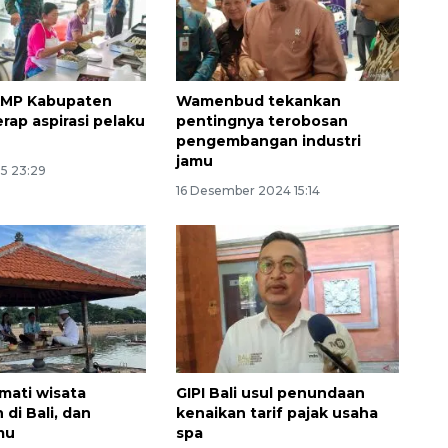
KMP Kabupaten
Wamenbud tekankan
rap aspirasi pelaku
pentingnya terobosan
pengembangan industri
jamu
25 23:29
16 Desember 2024 15:14
Waspadai penyakit saat
musim kemarau
2026-08-05 12:00:00
kmati wisata
GIPI Bali usul penundaan
di Bali, dan
kenaikan tarif pajak usaha
mu
spa