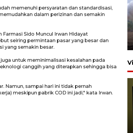
sudah memenuhi persyaratan dan standardisasi,
Sebanyak 62 penumpang
n memudahkan dalam perizinan dan semakin
selamat dari kebakaran KM
Mutiara Sentosa II
an Farmasi Sido Muncul Irwan Hidayat
dikembalikan ke Surabaya
but seiring permintaan pasar yang besar dan
4 Agustus 2026 19:23
i yang semakin besar.
, juga untuk meminimalisasi kesalahan pada
V
eknologi canggih yang diterapkan sehingga bisa
. Namun, sampai hari ini tidak pernah
a) meskipun pabrik COD ini jadi," kata Irwan.
Persiapan Skuad Garuda
jelang laga lawan Kamboja
pada Piala AFF