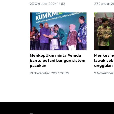
23 Oktober 2024 14:52
27 Januari 2
MenkopUkm minta Pemda
Menkes n
bantu petani bangun sistem
lawak seb
pasokan
unggulan 
21 November 2023 20:37
9 November 