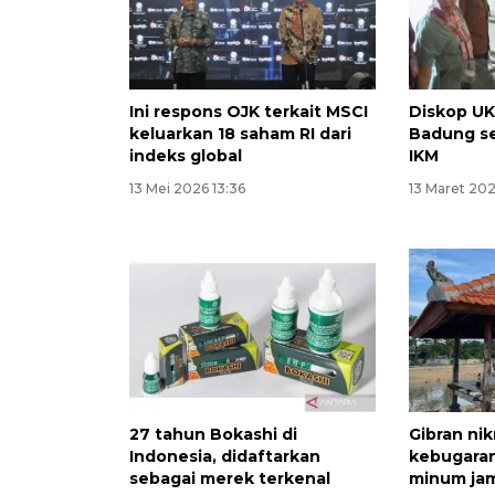
Ini respons OJK terkait MSCI
Diskop U
keluarkan 18 saham RI dari
Badung se
indeks global
IKM
13 Mei 2026 13:36
13 Maret 20
27 tahun Bokashi di
Gibran ni
Indonesia, didaftarkan
kebugaran 
sebagai merek terkenal
minum ja