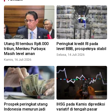
Utang RI tembus Rp8.000
Peringkat kredit RI pada
triliun, Menkeu Purbaya:
level BBB, prospeknya stabil
Masih level aman
Selasa, 14 Juli 2026
Kamis, 16 Juli 2026
S
Prospek peringkat utang
IHSG pada Kamis diprediksi
Indonesia menurun jadi
variatif di tengah pasar