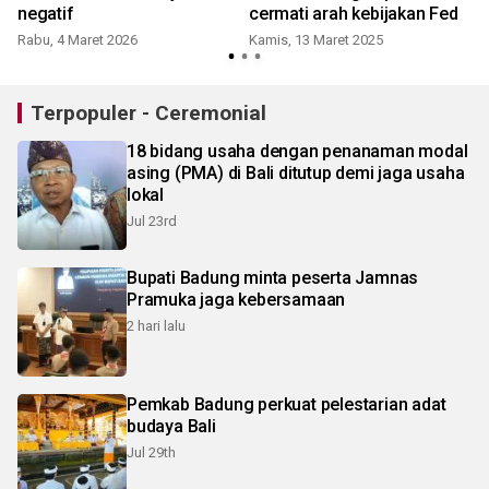
negatif
cermati arah kebijakan Fed
Rabu, 4 Maret 2026
Kamis, 13 Maret 2025
S
Terpopuler - Ceremonial
18 bidang usaha dengan penanaman modal
asing (PMA) di Bali ditutup demi jaga usaha
lokal
Jul 23rd
Bupati Badung minta peserta Jamnas
Pramuka jaga kebersamaan
2 hari lalu
Pemkab Badung perkuat pelestarian adat
budaya Bali
Jul 29th