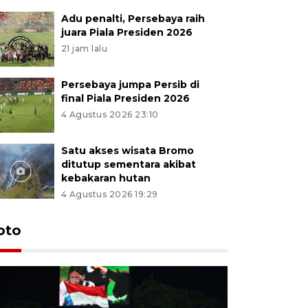
Adu penalti, Persebaya raih
juara Piala Presiden 2026
21 jam lalu
Persebaya jumpa Persib di
final Piala Presiden 2026
4 Agustus 2026 23:10
Satu akses wisata Bromo
ditutup sementara akibat
kebakaran hutan
4 Agustus 2026 19:29
Persebaya
oto
Presiden
pinalti l
16 jam lalu