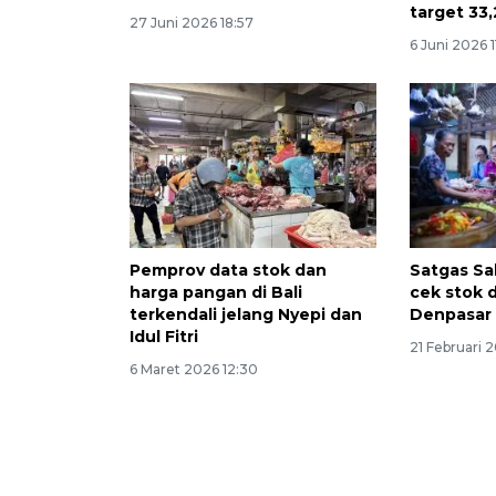
target 33,
27 Juni 2026 18:57
6 Juni 2026 1
Pemprov data stok dan
Satgas Sa
harga pangan di Bali
cek stok 
terkendali jelang Nyepi dan
Denpasar
Idul Fitri
21 Februari 
6 Maret 2026 12:30