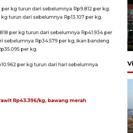
 per kg turun dari sebelumnya Rp9.812 per kg;
Tiga matra TNI unjuk
 kg turun dari sebelumnya Rp13.107 per kg.
kemampuan tempur Perisai
Trisila Nusantara dalam
18 per kg turun dari sebelumnya Rp41.934 per
latihan di Kepri
ari sebelumnya Rp34.579 per kg; ikan bandeng
5 Agustus 2026 16:28
p35.095 per kg.
V
10.962 per kg turun dari hari sebelumnya
 rawit Rp43.396/kg, bawang merah
Kemen LH, KKP, dan Gubernur
Bali tanam ribuan bibit
mangrove