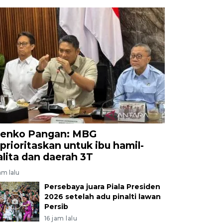
enko Pangan: MBG
iprioritaskan untuk ibu hamil-
alita dan daerah 3T
am lalu
Persebaya juara Piala Presiden
2026 setelah adu pinalti lawan
Persib
16 jam lalu