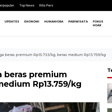
erpopuler
Top News
Rilis Pers
UPDATES
EKONOMI
HUMANIORA
PARIWISATA
FOKUS
HOAX
rga beras premium Rp15.733/kg, beras medium Rp13.759/kg
T
a beras premium
 medium Rp13.759/kg