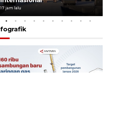
17 jam lalu
6 Agustus 202
nfografik