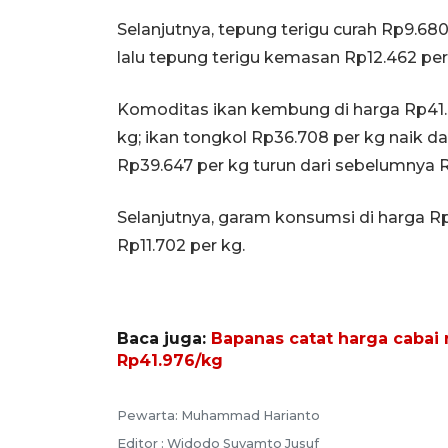
Selanjutnya, tepung terigu curah Rp9.680
lalu tepung terigu kemasan Rp12.462 per
Komoditas ikan kembung di harga Rp41.8
kg; ikan tongkol Rp36.708 per kg naik d
Rp39.647 per kg turun dari sebelumnya R
Selanjutnya, garam konsumsi di harga Rp
Rp11.702 per kg.
Baca juga:
Bapanas catat harga cabai
Rp41.976/kg
Pewarta: Muhammad Harianto
Editor : Widodo Suyamto Jusuf