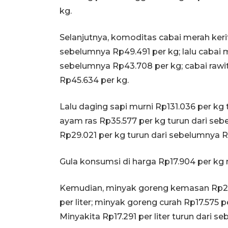
kg.
Selanjutnya, komoditas cabai merah kerit
sebelumnya Rp49.491 per kg; lalu cabai m
sebelumnya Rp43.708 per kg; cabai rawi
Rp45.634 per kg.
Lalu daging sapi murni Rp131.036 per kg
ayam ras Rp35.577 per kg turun dari sebe
Rp29.021 per kg turun dari sebelumnya R
Gula konsumsi di harga Rp17.904 per kg 
Kemudian, minyak goreng kemasan Rp20.
per liter; minyak goreng curah Rp17.575 pe
Minyakita Rp17.291 per liter turun dari se