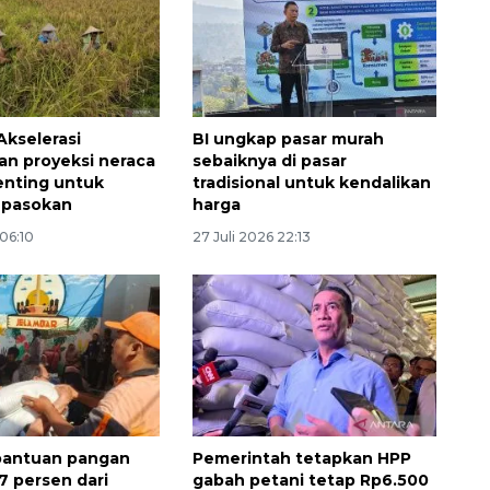
Akselerasi
BI ungkap pasar murah
n proyeksi neraca
sebaiknya di pasar
enting untuk
tradisional untuk kendalikan
i pasokan
harga
 06:10
27 Juli 2026 22:13
Ekonomi triwulan II-2026
tumbuh 5,29 persen
2026-08-06 18:45:00
 bantuan pangan
Pemerintah tetapkan HPP
7 persen dari
gabah petani tetap Rp6.500