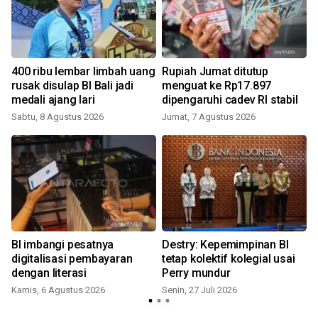
400 ribu lembar limbah uang
Rupiah Jumat ditutup
rusak disulap BI Bali jadi
menguat ke Rp17.897
medali ajang lari
dipengaruhi cadev RI stabil
Sabtu, 8 Agustus 2026
Jumat, 7 Agustus 2026
R
BI imbangi pesatnya
Destry: Kepemimpinan BI
digitalisasi pembayaran
tetap kolektif kolegial usai
dengan literasi
Perry mundur
Kamis, 6 Agustus 2026
Senin, 27 Juli 2026
S