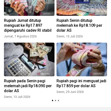
Rupiah Jumat ditutup
Rupiah Senin ditutup
menguat ke Rp17.897
melemah ke Rp18.109 per
dipengaruhi cadev RI stabil
dolar AS
Jumat, 7 Agustus 2026
Senin, 13 Juli 2026
K
Rupiah pada Senin pagi
Rupiah pagi ini menguat jadi
melemah jadi Rp18.090 per
Rp17.859 per dolar AS
dolar AS
Senin, 29 Juni 2026
Senin, 13 Juli 2026
S