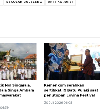
G
SEKOLAH BULELENG
ANTI KORUPSI
tik Nol Singaraja,
Kemenkum serahkan
dala Singa Ambara
sertifikat IG Batu Pulaki saat
 masyarakat
penutupan Lovina Festival
30 Juli 2026 06:05
 06:39