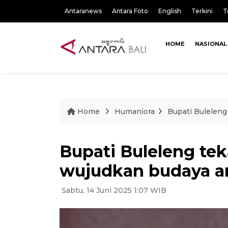
Antaranews
Antara Foto
English
Terkini
T
HOME
NASIONAL
Home
Humaniora
Bupati Buleleng
Bupati Buleleng te
wujudkan budaya an
Sabtu, 14 Juni 2025 1:07 WIB