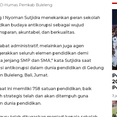
/HO-Humas Pemkab Buleleng
eng I Nyoman Sutjidra menekankan peran sekolah
dkan budaya antikorupsi sebagai wujud
sparan, akuntabel, dan berkualitas.
abat administratif, melainkan juga agen
rakkan seluruh elemen pendidikan demi
a jenjang SMP dan SMA," kata Sutjidra saat
si antikorupsi dalam dunia pendidikan di Gedung
P
 Buleleng, Bali, Jumat.
2
P
at ini memiliki 758 satuan pendidikan, baik
 strategis telah dan akan ditempuh guna
3 j
 dunia pendidikan.
 guru telah ditugaskan menjadi kepala sekolah