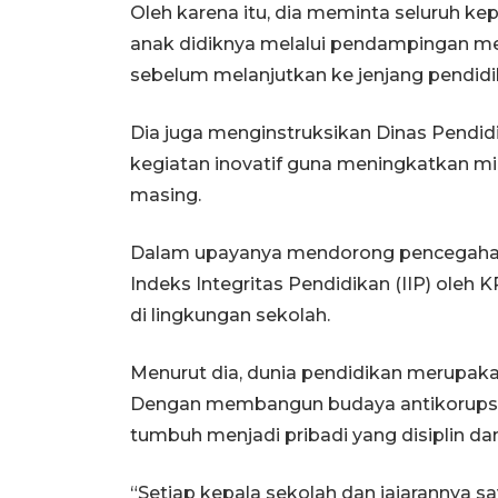
Oleh karena itu, dia meminta seluruh k
anak didiknya melalui pendampingan me
sebelum melanjutkan ke jenjang pendidik
Dia juga menginstruksikan Dinas Pendi
kegiatan inovatif guna meningkatkan min
masing.
Dalam upayanya mendorong pencegahan 
Indeks Integritas Pendidikan (IIP) oleh K
di lingkungan sekolah.
Menurut dia, dunia pendidikan merupak
Dengan membangun budaya antikorupsi se
tumbuh menjadi pribadi yang disiplin dan
“Setiap kepala sekolah dan jajarannya s