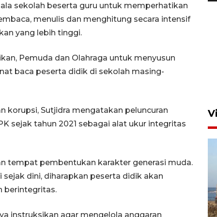
epala sekolah beserta guru untuk memperhatikan
mbaca, menulis dan menghitung secara intensif
an yang lebih tinggi.
Persebaya akan bertemu
Persib di laga final Piala
dikan, Pemuda dan Olahraga untuk menyusun
Presiden 2026
at baca peserta didik di sekolah masing-
5 Agustus 2026 07:33
korupsi, Sutjidra mengatakan peluncuran
V
PK sejak tahun 2021 sebagai alat ukur integritas
an tempat pembentukan karakter generasi muda.
jak dini, diharapkan peserta didik akan
 berintegritas.
Kemen LH, KKP, dan Gubernur
Bali tanam ribuan bibit
aya instruksikan agar mengelola anggaran