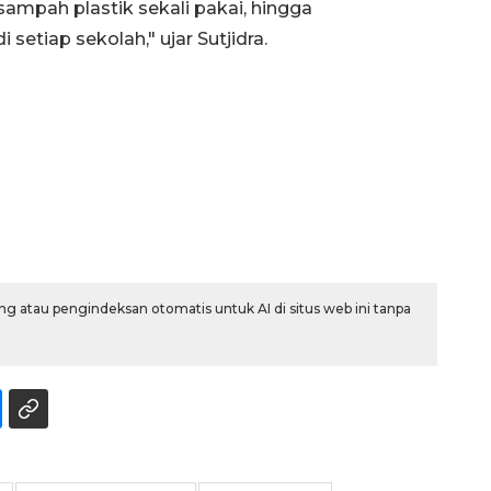
mpah plastik sekali pakai, hingga
etiap sekolah," ujar Sutjidra.
Vaksin HPV untuk siswa laki-
g atau pengindeksan otomatis untuk AI di situs web ini tanpa
laki
2026-08-06 06:30:00