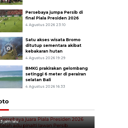
Persebaya jumpa Persib di
final Piala Presiden 2026
4 Agustus 2026 23:10
Satu akses wisata Bromo
ditutup sementara akibat
kebakaran hutan
4 Agustus 2026 19:29
BMKG prakirakan gelombang
setinggi 6 meter di perairan
selatan Bali
4 Agustus 2026 16:33
Persebaya juara Piala
oto
Presiden 2026 setelah adu
pinalti lawan Persib
3 jam lalu