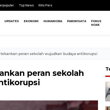
erpopuler
Top News
Rilis Pers
UPDATES
EKONOMI
HUMANIORA
PARIWISATA
FOKUS
HOAX
 tekankan peran sekolah wujudkan budaya antikorupsi
T
kankan peran sekolah
tikorupsi