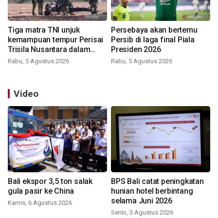
Tiga matra TNI unjuk
Persebaya akan bertemu
kemampuan tempur Perisai
Persib di laga final Piala
Trisila Nusantara dalam
Presiden 2026
latihan di Kepri
Rabu, 5 Agustus 2026
Rabu, 5 Agustus 2026
Video
Bali ekspor 3,5 ton salak
BPS Bali catat peningkatan
gula pasir ke China
hunian hotel berbintang
selama Juni 2026
Kamis, 6 Agustus 2026
Senin, 3 Agustus 2026