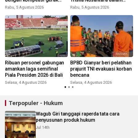
jalan
latihan di Kepri
Rabu, 5 Agustus 2026
Rabu, 5 Agustus 2026
Ribuan personel gabungan
BPBD Gianyar beri pelatihan
amankan laga semifinal
prajurit TNI evakuasi korban
Piala Presiden 2026 di Bali
bencana
Selasa, 4 Agustus 2026
Selasa, 4 Agustus 2026
J
Terpopuler - Hukum
Wagub Giri tanggapi raperda tata cara
penyusunan produk hukum
Jul 14th