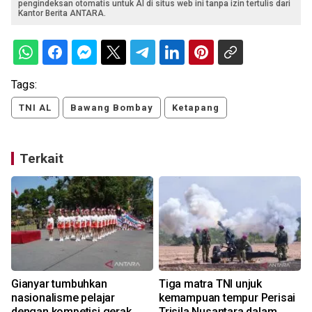
pengindeksan otomatis untuk AI di situs web ini tanpa izin tertulis dari
Kantor Berita ANTARA.
Tags:
TNI AL
Bawang Bombay
Ketapang
Terkait
Gianyar tumbuhkan
Tiga matra TNI unjuk
nasionalisme pelajar
kemampuan tempur Perisai
dengan kompetisi gerak
Trisila Nusantara dalam