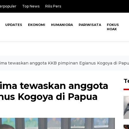
erpopuler
Top News
Rilis Pers
UPDATES
EKONOMI
HUMANIORA
PARIWISATA
FOKUS
HOAX
ima tewaskan anggota KKB pimpinan Egianus Kogoya di Pap
T
rima tewaskan anggota
nus Kogoya di Papua