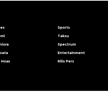
tes
Sports
omi
Taksu
iora
Spectrum
isata
Entertainment
 Hoax
Rilis Pers