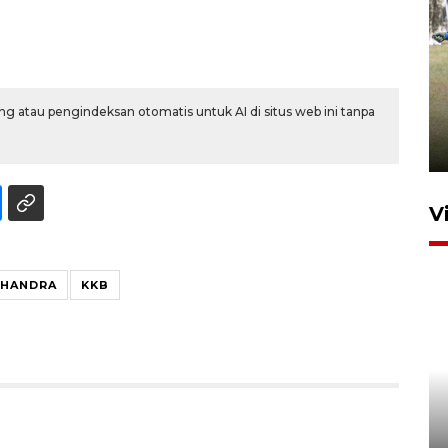
Pemerintah tunda pungutan
pajak pedagang melalui
g atau pengindeksan otomatis untuk AI di situs web ini tanpa
aplikasi belanja daring
6 Agustus 2026 16:45
V
CHANDRA
KKB
Polisi tetapkan lima tersangka
pengeroyokan maling ayam di
Tabanan