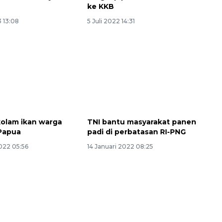
ke KKB
3 13:08
5 Juli 2022 14:31
kolam ikan warga
TNI bantu masyarakat panen
160 ribu sambungan baru
 Papua
padi di perbatasan RI-PNG
jaringan gas 2026
022 05:56
14 Januari 2022 08:25
2026-08-07 18:00:00