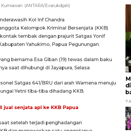
Kurniawan. (ANTARA/Evarukdijati)
nderawasih Kol Inf Chandra
 anggota Kelompok Kriminal Bersenjata (KKB)
ontak tembak dengan prajurit Satgas Yonif
a, Kabupaten Yahukimo, Papua Pegunungan.
ang bernama Esa Giban (19) tewas dalam baku
nya saat dihubungi di Jayapura, Selasa
M
personel Satgas 641/BRU dari arah Wamena menuju
d
ungai Yetni tiba-tiba dihadang KKB.
b
7 A
I jual senjata api ke KKB Papua
esaat setelah terjadi penghadangan
KB dan menewaskan satu anggotanya.