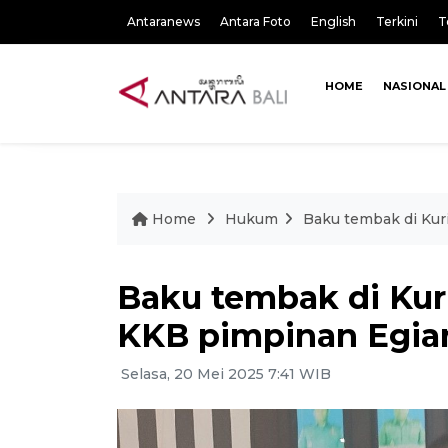
Antaranews
Antara Foto
English
Terkini
T
HOME
NASIONAL
Home
Hukum
Baku tembak di Kur
Baku tembak di Ku
KKB pimpinan Egia
Selasa, 20 Mei 2025 7:41 WIB