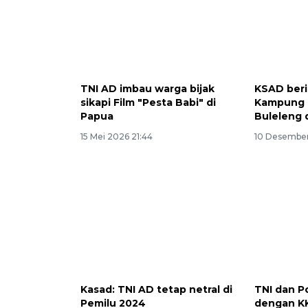
TNI AD imbau warga bijak
KSAD ber
sikapi Film "Pesta Babi" di
Kampung 
Papua
Buleleng 
15 Mei 2026 21:44
10 Desember
Kasad: TNI AD tetap netral di
TNI dan P
Pemilu 2024
dengan KK