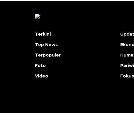
Terkini
Upda
Top News
Ekon
Terpopuler
Human
Foto
Pariw
Video
Fokus