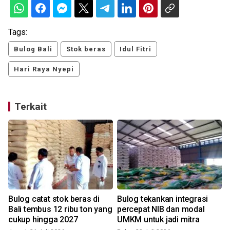
Tags:
Bulog Bali
Stok beras
Idul Fitri
Hari Raya Nyepi
Terkait
Bulog catat stok beras di
Bulog tekankan integrasi
g
Bali tembus 12 ribu ton yang
percepat NIB dan modal
cukup hingga 2027
UMKM untuk jadi mitra