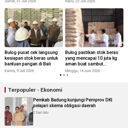
Jumat, 31 Juli 2026
Rabu, 22 Juli 2026
K
Bulog pusat cek langsung
Bulog pastikan stok beras
kesiapan stok beras untuk
yang mencapai 10 juta kg
bantuan pangan di Bali
aman buat sambut
Galungan
Kamis, 9 Juli 2026
Minggu, 14 Juni 2026
K
Terpopuler - Ekonomi
Pemkab Badung kunjungi Pemprov DKI
pelajari skema obligasi daerah
2 hari lalu