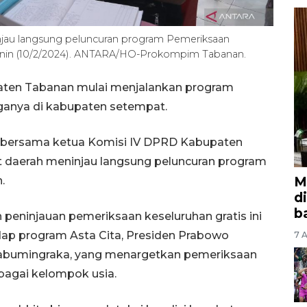
injau langsung peluncuran program Pemeriksaan
Senin (10/2/2024). ANTARA/HO-Prokompim Tabanan.
aten Tabanan mulai menjalankan program
ganya di kabupaten setempat.
la bersama ketua Komisi IV DPRD Kabupaten
 daerah meninjau langsung peluncuran program
M
.
d
b
peninjauan pemeriksaan keseluruhan gratis ini
ap program Asta Cita, Presiden Prabowo
7 A
kabumingraka, yang menargetkan pemeriksaan
rbagai kelompok usia.