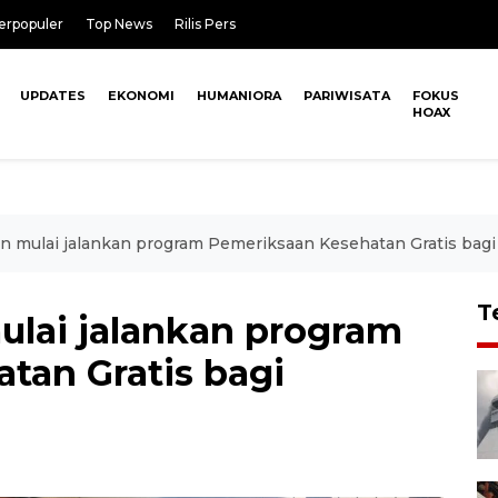
erpopuler
Top News
Rilis Pers
UPDATES
EKONOMI
HUMANIORA
PARIWISATA
FOKUS
HOAX
 mulai jalankan program Pemeriksaan Kesehatan Gratis bag
T
lai jalankan program
tan Gratis bagi