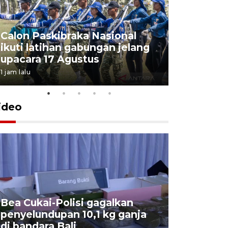
Calon Paskibraka Nasional
Sejumlah
ikuti latihan gabungan jelang
penutupa
upacara 17 Agustus
2026
1 jam lalu
7 Agustus 202
ideo
Bea Cukai-Polisi gagalkan
Pemerint
penyelundupan 10,1 kg ganja
pasar jen
di bandara Bali
internasi