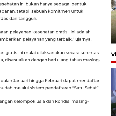
sehatan ini bukan hanya sebagai bentuk
abanan, tetapi sebuah komitmen untuk
Pemerintah tunda pungutan
das dan tangguh.
pajak pedagang melalui
aplikasi belanja daring
n pelayanan kesehatan gratis . Ini adalah
6 Agustus 2026 16:45
mberikan pelayanan yang terbaik,” ujarnya.
gratis ini mulai dilaksanakan secara serentak
V
ia, disesuaikan dengan hari ulang tahun masing-
bulan Januari hingga Februari dapat mendaftar
udah melalui sistem pendaftaran “Satu Sehat”.
dengan kelompok usia dan kondisi masing-
Polisi tetapkan lima tersangka
pengeroyokan maling ayam di
Tabanan