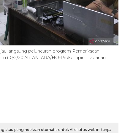
injau langsung peluncuran program Pemeriksaan
Senin (10/2/2024). ANTARA/HO-Prokompim Tabanan.
160 ribu sambungan baru
jaringan gas 2026
2026-08-07 18:00:00
g atau pengindeksan otomatis untuk AI di situs web ini tanpa