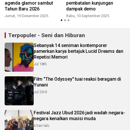
agenda glamor sambut
pembatalan kunjungan
3
Tahun Baru 2026
dampak demo
Jumat, 19 Desember 2025
Rabu, 10 September 2025
Terpopuler - Seni dan Hiburan
Sebanyak 14 seniman kontemporer
pamerkan karya bertajuk Lucid Dreams dan
Repetisi Memori
Jul 18th
Film "The Odyssey" tuai reaksi beragam di
Yunani
Jul 23rd
Festival Jazz Ubud 2026 jadi wadah negara-
negara kenalkan musisi muda
6 hari lalu