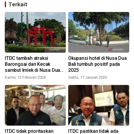
Terkait
ITDC tambah atraksi
Okupansi hotel di Nusa Dua
Barongsai dan Kecak
Bali tumbuh positif pada
sambut Imlek di Nusa Dua
2025
Bali
Kamis, 12 Februari 2026
Sabtu, 17 Januari 2026
S
ITDC tidak prioritaskan
ITDC pastikan tidak ada