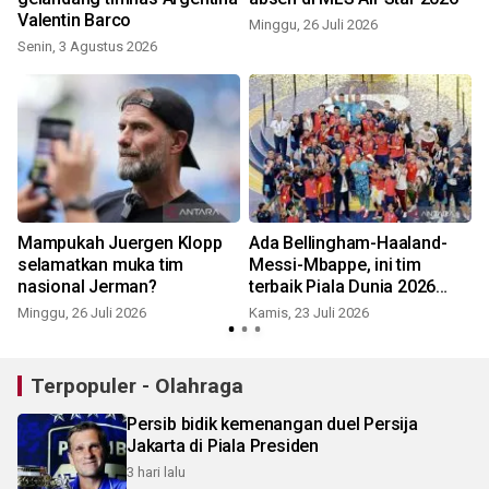
Valentin Barco
Minggu, 26 Juli 2026
Senin, 3 Agustus 2026
S
Mampukah Juergen Klopp
Ada Bellingham-Haaland-
selamatkan muka tim
Messi-Mbappe, ini tim
nasional Jerman?
terbaik Piala Dunia 2026
S
versi FIFA
Minggu, 26 Juli 2026
Kamis, 23 Juli 2026
Terpopuler - Olahraga
Persib bidik kemenangan duel Persija
Jakarta di Piala Presiden
3 hari lalu