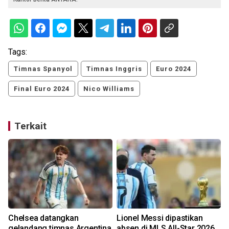
Tags:
Timnas Spanyol
Timnas Inggris
Euro 2024
Final Euro 2024
Nico Williams
Terkait
a
Chelsea datangkan
Lionel Messi dipastikan
gelandang timnas Argentina
absen di MLS All-Star 2026