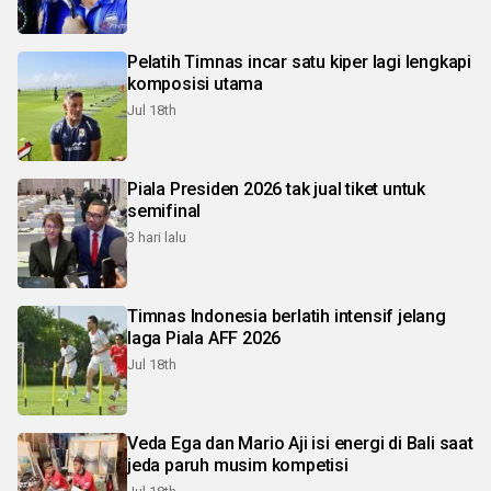
Pelatih Timnas incar satu kiper lagi lengkapi
komposisi utama
Jul 18th
Piala Presiden 2026 tak jual tiket untuk
semifinal
3 hari lalu
Timnas Indonesia berlatih intensif jelang
laga Piala AFF 2026
Jul 18th
Veda Ega dan Mario Aji isi energi di Bali saat
jeda paruh musim kompetisi