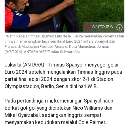
Pelatih kepala timnas Spanyol Luis de la Fuente merayakan keberhasilan
timnya memenangkan laga semifinal Euro 2024 antara Spanyol dan
Prancis di Muenchen Football Arena di Kota Muenchen, Jerman
(9/7/2024). ANTARA/AFP/Tobias Schwarz/aa.
Jakarta (ANTARA) - Timnas Spanyol menyegel gelar
Euro 2024 setelah mengalahkan Timnas Inggris pada
partai final edisi 2024 dengan skor 2-1 di Stadion
Olympiastadion, Berlin, Senin dini hari WIB.
Pada pertandingan ini, kemenangan Spanyol hadir
berkat gol-gol yang diciptakan Nico Williams dan
Mikel Oyarzabal, sedangkan Inggris sempat
menyamakan kedudukan melalui Cole Palmer.