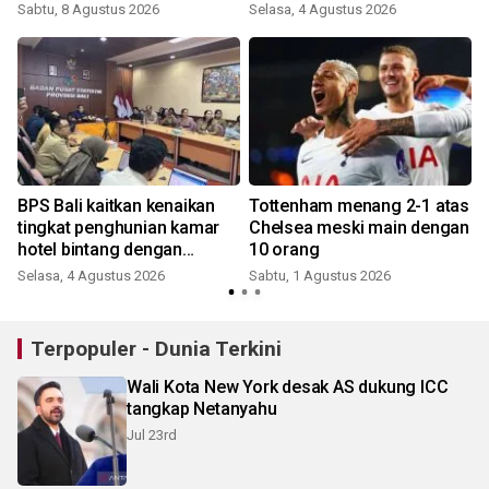
Sabtu, 8 Agustus 2026
Selasa, 4 Agustus 2026
BPS Bali kaitkan kenaikan
Tottenham menang 2-1 atas
tingkat penghunian kamar
Chelsea meski main dengan
hotel bintang dengan
10 orang
kualitas wisman
Selasa, 4 Agustus 2026
Sabtu, 1 Agustus 2026
R
Terpopuler - Dunia Terkini
Wali Kota New York desak AS dukung ICC
tangkap Netanyahu
Jul 23rd