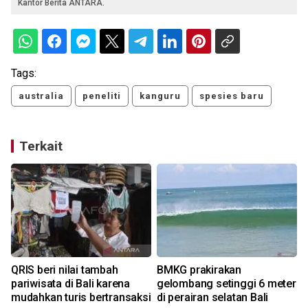
Kantor Berita ANTARA.
Tags:
australia
peneliti
kanguru
spesies baru
Terkait
e
QRIS beri nilai tambah
BMKG prakirakan
pariwisata di Bali karena
gelombang setinggi 6 meter
mudahkan turis bertransaksi
di perairan selatan Bali
J