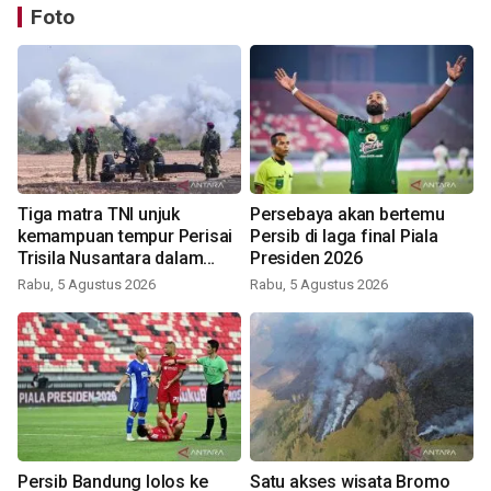
Foto
Tiga matra TNI unjuk
Persebaya akan bertemu
kemampuan tempur Perisai
Persib di laga final Piala
Trisila Nusantara dalam
Presiden 2026
latihan di Kepri
Rabu, 5 Agustus 2026
Rabu, 5 Agustus 2026
Persib Bandung lolos ke
Satu akses wisata Bromo