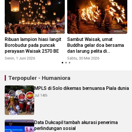
Ribuan lampion hiasi langit
Sambut Waisak, umat
k
Borobudur pada puncak
Buddha gelar doa bersama
perayaan Waisak 2570 BE
dan larung pelita di
Borobudur
Senin, 1 Juni 2026
Sabtu, 30 Mei 2026
S
Terpopuler - Humaniora
MPLS di Solo dikemas bernuansa Piala dunia
Jul 14th
Data Dukcapil tambah akurasi penerima
perlindungan sosial