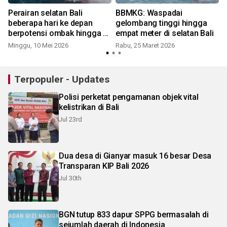
Perairan selatan Bali
BBMKG: Waspadai
beberapa hari ke depan
gelombang tinggi hingga
berpotensi ombak hingga 4
empat meter di selatan Bali
meter
Minggu, 10 Mei 2026
Rabu, 25 Maret 2026
S
Terpopuler - Updates
Polisi perketat pengamanan objek vital
kelistrikan di Bali
Jul 23rd
Dua desa di Gianyar masuk 16 besar Desa
Transparan KIP Bali 2026
Jul 30th
BGN tutup 833 dapur SPPG bermasalah di
sejumlah daerah di Indonesia