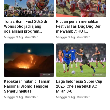
Tunas Bumi Fest 2026 di
Ribuan penari meriahkan
Wonosobo jadi ajang
Festival Tari Dug Dug Der
sosialisasi program
menyambut HUT
pemerintah lewat balon
Kemerdekaan
Minggu, 9 Agustus 2026
Minggu, 9 Agustus 2026
udara
Kebakaran hutan di Taman
Laga Indonesia Super Cup
Nasional Bromo Tengger
2026, Chelsea tekuk AC
Semeru meluas
Milan 3-0
Minggu, 9 Agustus 2026
Minggu, 9 Agustus 2026