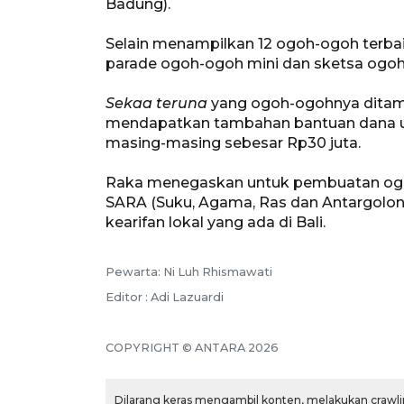
Badung).
Selain menampilkan 12 ogoh-ogoh terbai
parade ogoh-ogoh mini dan sketsa ogo
Sekaa teruna
yang ogoh-ogohnya ditamp
mendapatkan tambahan bantuan dana u
masing-masing sebesar Rp30 juta.
Raka menegaskan untuk pembuatan ogoh
SARA (Suku, Agama, Ras dan Antargolonga
kearifan lokal yang ada di Bali.
Pewarta: Ni Luh Rhismawati
Editor : Adi Lazuardi
COPYRIGHT © ANTARA 2026
Dilarang keras mengambil konten, melakukan crawlin