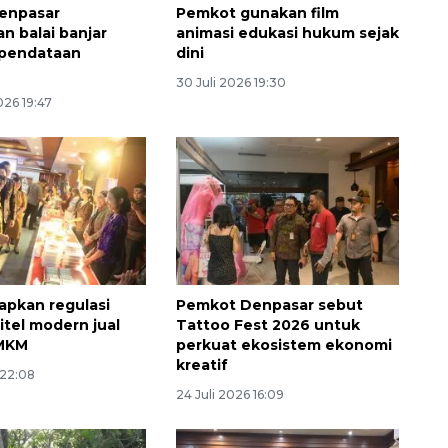
enpasar
Pemkot gunakan film
n balai banjar
animasi edukasi hukum sejak
 pendataan
dini
30 Juli 2026 19:30
026 19:47
Memberantas kejahatan
jalanan Jakarta
apkan regulasi
Pemkot Denpasar sebut
2026-08-05 18:00:00
itel modern jual
Tattoo Fest 2026 untuk
MKM
perkuat ekosistem ekonomi
kreatif
 22:08
24 Juli 2026 16:09