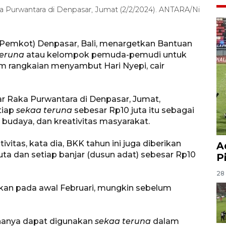
 Purwantara di Denpasar, Jumat (2/2/2024). ANTARA/Ni
Pemkot) Denpasar, Bali, menargetkan Bantuan
teruna
atau kelompok pemuda-pemudi untuk
rangkaian menyambut Hari Nyepi, cair
 Raka Purwantara di Denpasar, Jumat,
tiap
sekaa teruna
sebesar Rp10 juta itu sebagai
 budaya, dan kreativitas masyarakat.
ivitas, kata dia, BKK tahun ini juga diberikan
A
ta dan setiap banjar (dusun adat) sebesar Rp10
P
28 
rkan pada awal Februari, mungkin sebelum
 hanya dapat digunakan
sekaa teruna
dalam