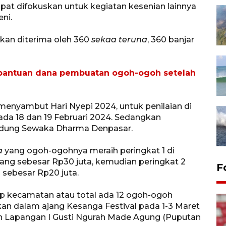
pat difokuskan untuk kegiatan kesenian lainnya
ni.
kan diterima oleh 360
sekaa teruna
, 360 banjar
 bantuan dana pembuatan ogoh-ogoh setelah
enyambut Hari Nyepi 2024, untuk penilaian di
da 18 dan 19 Februari 2024. Sedangkan
Gedung Sewaka Dharma Denpasar.
a
yang ogoh-ogohnya meraih peringkat 1 di
ng sebesar Rp30 juta, kemudian peringkat 2
F
 sebesar Rp20 juta.
iap kecamatan atau total ada 12 ogoh-ogoh
kan dalam ajang Kesanga Festival pada 1-3 Maret
n Lapangan I Gusti Ngurah Made Agung (Puputan