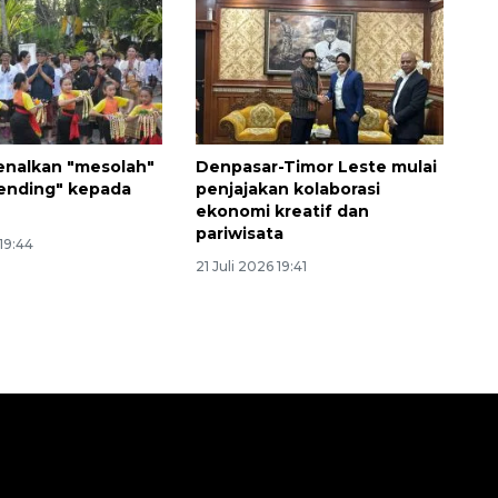
enalkan "mesolah"
Denpasar-Timor Leste mulai
ending" kepada
penjajakan kolaborasi
ekonomi kreatif dan
pariwisata
 19:44
21 Juli 2026 19:41