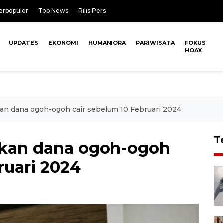
erpopuler
Top News
Rilis Pers
UPDATES
EKONOMI
HUMANIORA
PARIWISATA
FOKUS
HOAX
n dana ogoh-ogoh cair sebelum 10 Februari 2024
T
kan dana ogoh-ogoh
ruari 2024