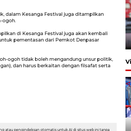
k, dalam Kesanga Festival juga ditampilkan
Persib Bandung lolos ke final
h-ogoh.
setelah kalahkan Persija
ilkan di Kesanga Festival juga akan kembali
Jakarta 2-1
ntuk pementasan dari Pemkot Denpasar
4 Agustus 2026 20:10
-ogoh tidak boleh mengandung unsur politik,
V
n), dan harus berkaitan dengan filsafat serta
Apresiasi Desak Made,
Pemprov Bali siapkan wall
standar internasional
g atau pengindeksan otomatis untuk AI di situs web ini tanpa