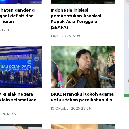
ehatan gandeng
Indonesia inisiasi
gani defisit dan
pembentukan Asosiasi
 iuran
Pupuk Asia Tenggara
(SEAFA)
 15:51
1 April 2026 16:09
Waspadai penyakit saat
musim kemarau
2026-08-05 12:00:00
RI ajak negara
BKKBN rangkul tokoh agama
 lain selamatkan
untuk tekan pernikahan dini
10 Oktober 2025 22:36
026 14:33