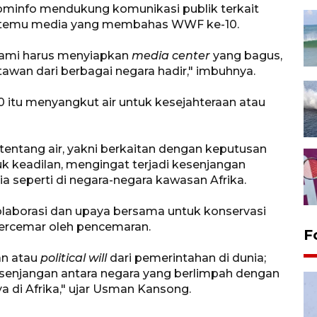
Kominfo mendukung komunikasi publik terkait
 temu media yang membahas WWF ke-10.
 kami harus menyiapkan
media center
yang bagus,
rtawan dari berbagai negara hadir," imbuhnya.
tu menyangkut air untuk kesejahteraan atau
tentang air, yakni berkaitan dengan keputusan
tuk keadilan, mengingat terjadi kesenjangan
ia seperti di negara-negara kawasan Afrika.
kolaborasi dan upaya bersama untuk konservasi
 tercemar oleh pencemaran.
F
an atau
political will
dari pemerintahan di dunia;
esenjangan antara negara yang berlimpah dengan
a di Afrika," ujar Usman Kansong.