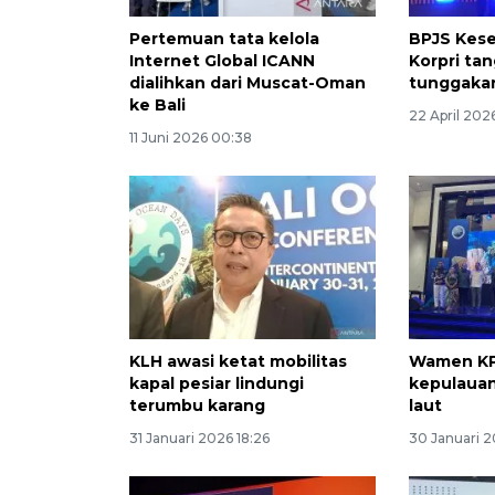
Pertemuan tata kelola
BPJS Kes
Internet Global ICANN
Korpri tan
dialihkan dari Muscat-Oman
tunggakan
ke Bali
22 April 2026
11 Juni 2026 00:38
KLH awasi ketat mobilitas
Wamen KP 
kapal pesiar lindungi
kepulauan
terumbu karang
laut
31 Januari 2026 18:26
30 Januari 2