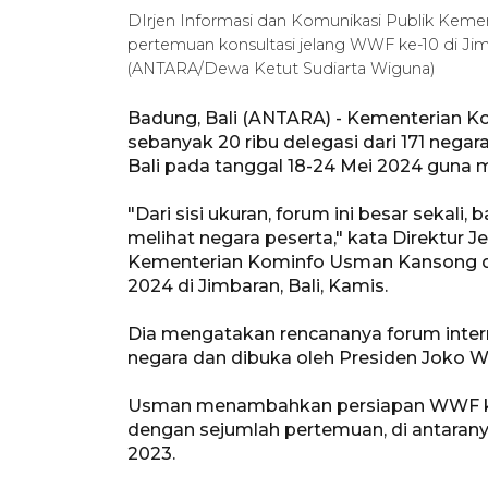
DIrjen Informasi dan Komunikasi Publik Keme
pertemuan konsultasi jelang WWF ke-10 di Jimb
(ANTARA/Dewa Ketut Sudiarta Wiguna)
Badung, Bali (ANTARA) - Kementerian K
sebanyak 20 ribu delegasi dari 171 nega
Bali pada tanggal 18-24 Mei 2024 guna 
"Dari sisi ukuran, forum ini besar sekali
melihat negara peserta," kata Direktur J
Kementerian Kominfo Usman Kansong di
2024 di Jimbaran, Bali, Kamis.
Dia mengatakan rencananya forum interna
negara dan dibuka oleh Presiden Joko W
Usman menambahkan persiapan WWF ke-1
dengan sejumlah pertemuan, di antaranya 
2023.