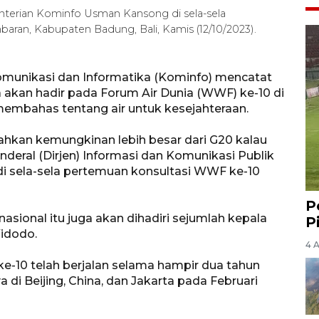
nterian Kominfo Usman Kansong di sela-sela
aran, Kabupaten Badung, Bali, Kamis (12/10/2023).
omunikasi dan Informatika (Kominfo) mencatat
ra akan hadir pada Forum Air Dunia (WWF) ke-10 di
membahas tentang air untuk kesejahteraan.
, bahkan kemungkinan lebih besar dari G20 kalau
enderal (Dirjen) Informasi dan Komunikasi Publik
 sela-sela pertemuan konsultasi WWF ke-10
P
sional itu juga akan dihadiri sejumlah kepala
P
idodo.
4 
0 telah berjalan selama hampir dua tahun
di Beijing, China, dan Jakarta pada Februari