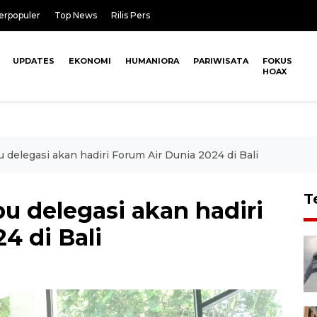
erpopuler
Top News
Rilis Pers
UPDATES
EKONOMI
HUMANIORA
PARIWISATA
FOKUS
HOAX
u delegasi akan hadiri Forum Air Dunia 2024 di Bali
T
bu delegasi akan hadiri
4 di Bali