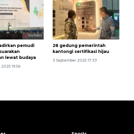
adirkan pemudi
28 gedung pemerintah
 suarakan
kantongi sertifikasi hijau
n lewat budaya
3 September 2025 17:33
 2025 19:56
tes
Sports