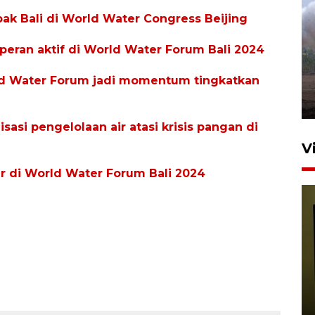
ak Bali di World Water Congress Beijing
Sebanyak 62 penumpang
selamat dari kebakaran KM
peran aktif di World Water Forum Bali 2024
Mutiara Sentosa II
d Water Forum jadi momentum tingkatkan
dikembalikan ke Surabaya
4 Agustus 2026 19:23
sasi pengelolaan air atasi krisis pangan di
V
ir di World Water Forum Bali 2024
Persiapan Skuad Garuda
jelang laga lawan Kamboja
pada Piala AFF