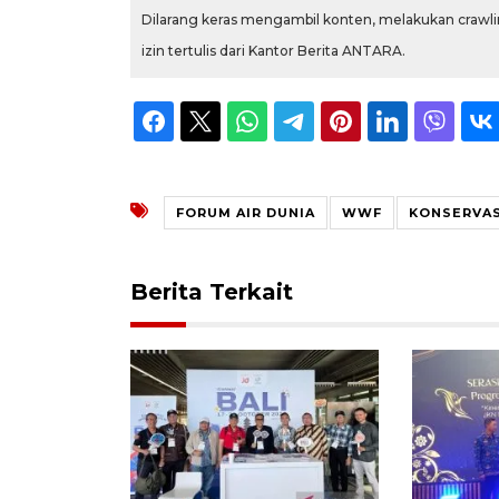
Dilarang keras mengambil konten, melakukan crawlin
izin tertulis dari Kantor Berita ANTARA.
FORUM AIR DUNIA
WWF
KONSERVAS
Berita Terkait