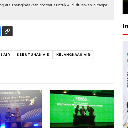
g atau pengindeksan otomatis untuk AI di situs web ini tanpa
23 Juli 2026 19:12
I
I AIR
KEBUTUHAN AIR
KELANGKAAN AIR