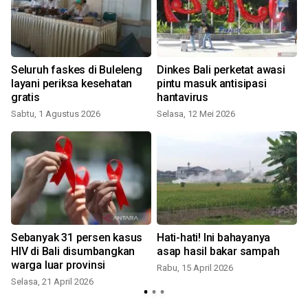
Seluruh faskes di Buleleng
Dinkes Bali perketat awasi
layani periksa kesehatan
pintu masuk antisipasi
gratis
hantavirus
Sabtu, 1 Agustus 2026
Selasa, 12 Mei 2026
S
Sebanyak 31 persen kasus
Hati-hati! Ini bahayanya
HIV di Bali disumbangkan
asap hasil bakar sampah
warga luar provinsi
Rabu, 15 April 2026
Selasa, 21 April 2026