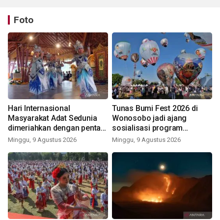
Foto
Hari Internasional
Tunas Bumi Fest 2026 di
Masyarakat Adat Sedunia
Wonosobo jadi ajang
dimeriahkan dengan pentas
sosialisasi program
seni budaya Bali
pemerintah lewat balon
Minggu, 9 Agustus 2026
Minggu, 9 Agustus 2026
udara