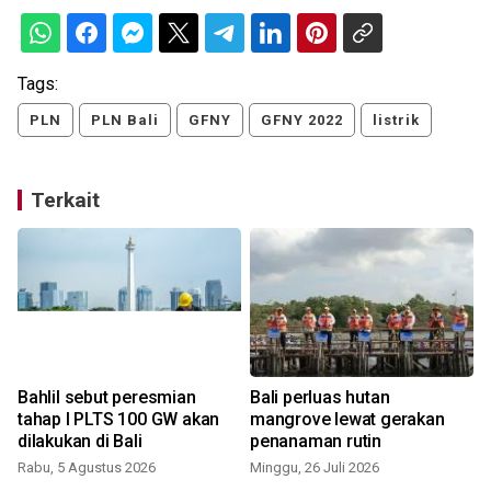
Tags:
PLN
PLN Bali
GFNY
GFNY 2022
listrik
Terkait
Bahlil sebut peresmian
Bali perluas hutan
tahap I PLTS 100 GW akan
mangrove lewat gerakan
dilakukan di Bali
penanaman rutin
Rabu, 5 Agustus 2026
Minggu, 26 Juli 2026
M