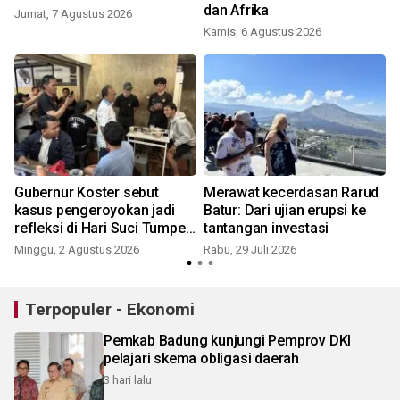
dan Afrika
Jumat, 7 Agustus 2026
Kamis, 6 Agustus 2026
R
Gubernur Koster sebut
Merawat kecerdasan Rarud
kasus pengeroyokan jadi
Batur: Dari ujian erupsi ke
refleksi di Hari Suci Tumpek
tantangan investasi
S
Krulut
Minggu, 2 Agustus 2026
Rabu, 29 Juli 2026
Terpopuler - Ekonomi
Pemkab Badung kunjungi Pemprov DKI
pelajari skema obligasi daerah
3 hari lalu