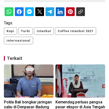
Tags:
Kopi
Turki
Istanbul
Coffex Istanbul 2021
internasional
Terkait
Polda Bali bongkar jaringan
Kemendag perluas pangsa
sabu di Denpasar-Badung
pasar ekspor di Asia Tengah