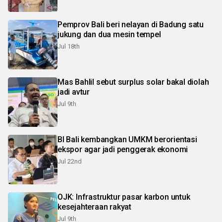
Pemprov Bali beri nelayan di Badung satu
jukung dan dua mesin tempel
Jul 18th
Mas Bahlil sebut surplus solar bakal diolah
jadi avtur
Jul 9th
BI Bali kembangkan UMKM berorientasi
ekspor agar jadi penggerak ekonomi
Jul 22nd
OJK: Infrastruktur pasar karbon untuk
kesejahteraan rakyat
Jul 9th