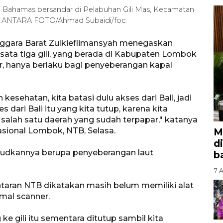
era Bahamas bersandar di Pelabuhan Gili Mas, Kecamatan
). ANTARA FOTO/Ahmad Subaidi/foc.
ggara Barat Zulkieflimansyah menegaskan
ata tiga gili, yang berada di Kabupaten Lombok
ir, hanya berlaku bagi penyeberangan kapal
esehatan, kita batasi dulu akses dari Bali, jadi
s dari Bali itu yang kita tutup, karena kita
i salah satu daerah yang sudah terpapar," katanya
asional Lombok, NTB, Selasa.
M
d
ksudkannya berupa penyeberangan laut
b
7 A
ntaran NTB dikatakan masih belum memiliki alat
rmal scanner.
 ke gili itu sementara ditutup sambil kita