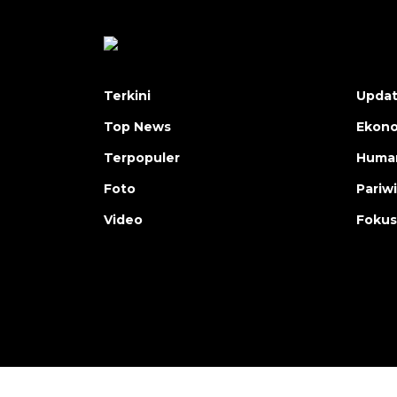
Terkini
Upda
Top News
Ekon
Terpopuler
Human
Foto
Pariw
Video
Fokus