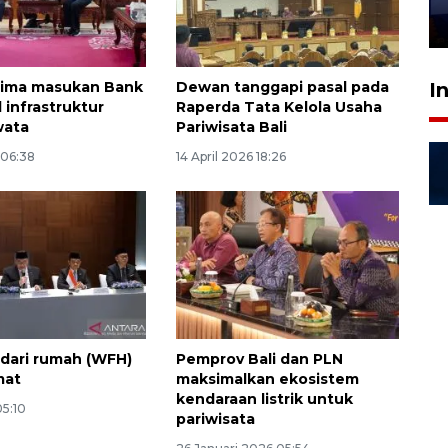
28 Juli 2026 18:10
rima masukan Bank
Dewan tanggapi pasal pada
I
 infrastruktur
Raperda Tata Kelola Usaha
wata
Pariwisata Bali
 06:38
14 April 2026 18:26
 dari rumah (WFH)
Pemprov Bali dan PLN
mat
maksimalkan ekosistem
kendaraan listrik untuk
05:10
pariwisata