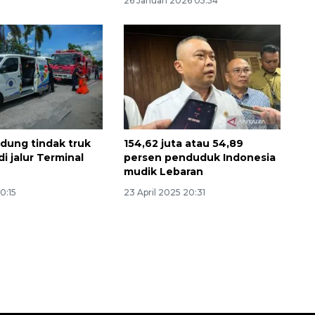
26 Januari 2026 05:54
dung tindak truk
154,62 juta atau 54,89
 di jalur Terminal
persen penduduk Indonesia
mudik Lebaran
Layanan haji Indonesia
0:15
23 April 2025 20:31
semakin memuaskan
2026-08-08 15:00:00