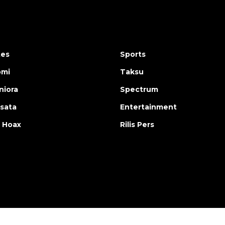
tes
Sports
omi
Taksu
iora
Spectrum
isata
Entertainment
 Hoax
Rilis Pers