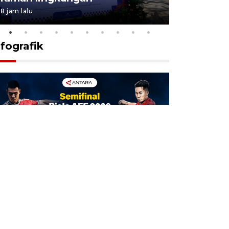
8 jam lalu
7 Agustus 202
nfografik