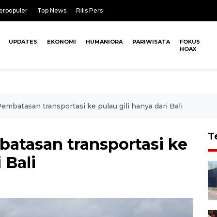
erpopuler
Top News
Rilis Pers
UPDATES
EKONOMI
HUMANIORA
PARIWISATA
FOKUS
HOAX
mbatasan transportasi ke pulau gili hanya dari Bali
T
atasan transportasi ke
 Bali